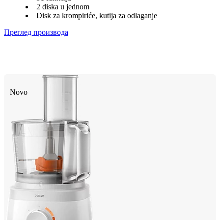
2 diska u jednom
Disk za krompiriće, kutija za odlaganje
Преглед производа
Novo