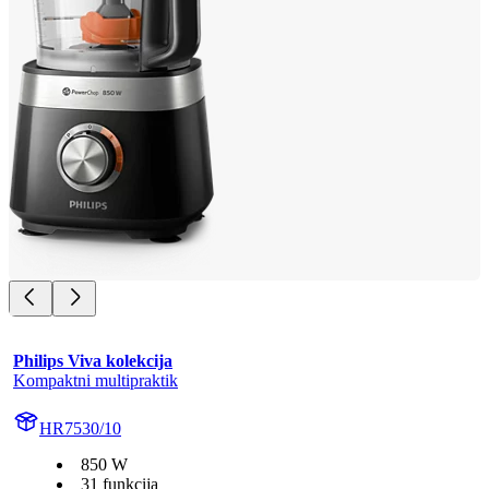
Philips Viva kolekcija
Kompaktni multipraktik
HR7530/10
850 W
31 funkcija