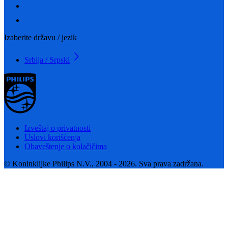
Izaberite državu / jezik
Srbija / Srpski
Izveštaj o privatnosti
Uslovi korišćenja
Obaveštenje o kolačičima
© Koninklijke Philips N.V., 2004 - 2026. Sva prava zadržana.