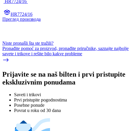
 HR7724/16 
HR7724/16
Преглед производа
Niste pronašli šta ste tražili?
Pronađite pomoć za proizvod, pronađite priručnike, saznajte najbolje
savete i trikove i rešite bilo kakve probleme
Prijavite se na naš bilten i prvi pristupite
ekskluzivnim ponudama
Saveti i trikovi
Prvi pristupite pogodnostima
Posebne ponude
Povrat u roku od 30 dana