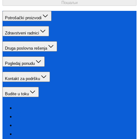
Пошаљи
Potrošački proizvodi
Zdravstveni radnici
Druga poslovna rešenja
Pogledaj ponudu
Kontakt za podršku
Budite u toku