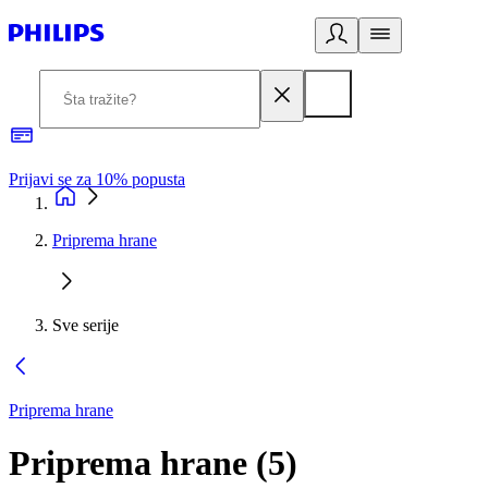
Prijavi se za 10% popusta
P
Priprema hrane
Sve serije
Priprema hrane
Priprema hrane
(
5
)