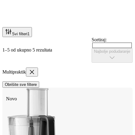
Svi filteri
1
Sortiraj:
1–5 od ukupno 5 rezultata
Najbolje podudaranje
Multipraktik
Obrišite sve filtere
Novo