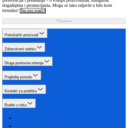
preferencija i ponašanja – o Philips proizvodima, uslugama,
događajima i promocijama. Mogu se lako odjaviti u bilo kom
trenutku!
Šta ovo znači?
Пошаљи
Potrošački proizvodi
Zdravstveni radnici
Druga poslovna rešenja
Pogledaj ponudu
Kontakt za podršku
Budite u toku