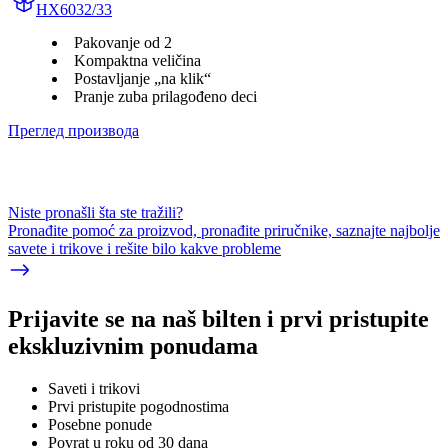
HX6032/33
Pakovanje od 2
Kompaktna veličina
Postavljanje „na klik“
Pranje zuba prilagođeno deci
Преглед производа
Niste pronašli šta ste tražili?
Pronađite pomoć za proizvod, pronađite priručnike, saznajte najbolje
savete i trikove i rešite bilo kakve probleme
Prijavite se na naš bilten i prvi pristupite
ekskluzivnim ponudama
Saveti i trikovi
Prvi pristupite pogodnostima
Posebne ponude
Povrat u roku od 30 dana