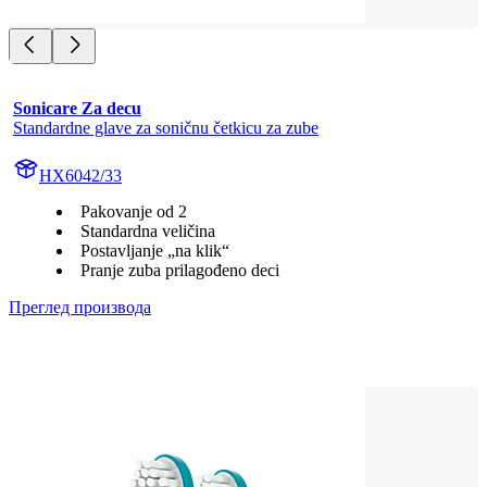
Sonicare Za decu
Standardne glave za soničnu četkicu za zube
HX6042/33
Pakovanje od 2
Standardna veličina
Postavljanje „na klik“
Pranje zuba prilagođeno deci
Преглед производа