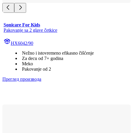
Sonicare For Kids
Pakovanje sa 2 glave četkice
HX6042/90
Nežno i istovremeno efikasno čišćenje
Za decu od 7+ godina
Meko
Pakovanje od 2
Преглед производа