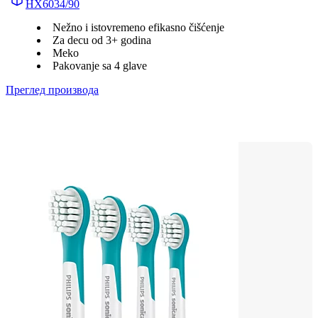
HX6034/90
Nežno i istovremeno efikasno čišćenje
Za decu od 3+ godina
Meko
Pakovanje sa 4 glave
Преглед производа