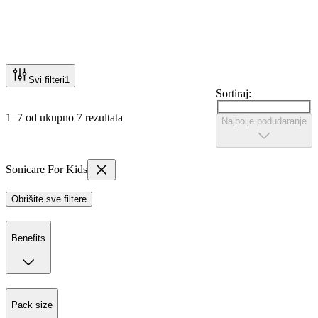
Svi filteri
1
Sortiraj:
1–7 od ukupno 7 rezultata
Najbolje podudaranje
Sonicare For Kids
Obrišite sve filtere
Benefits
Pack size