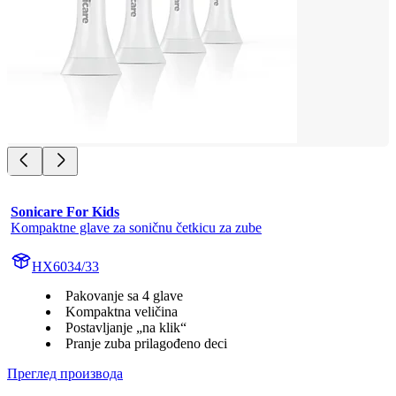
Sonicare For Kids
Kompaktne glave za soničnu četkicu za zube
HX6034/33
Pakovanje sa 4 glave
Kompaktna veličina
Postavljanje „na klik“
Pranje zuba prilagođeno deci
Преглед производа