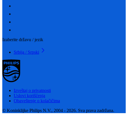
Izaberite državu / jezik
Srbija / Srpski
Izveštaj o privatnosti
Uslovi korišćenja
Obaveštenje o kolačičima
© Koninklijke Philips N.V., 2004 - 2026. Sva prava zadržana.