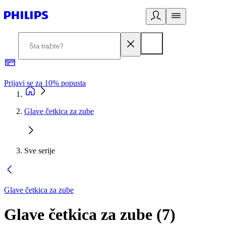
Prijavi se za 10% popusta
P
Glave četkica za zube
Sve serije
Glave četkica za zube
Glave četkica za zube
(
7
)