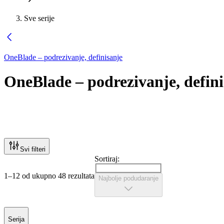
Sve serije
OneBlade – podrezivanje, definisanje
OneBlade – podrezivanje, defini
Svi filteri
Sortiraj:
1–12 od ukupno 48 rezultata
Najbolje podudaranje
Serija