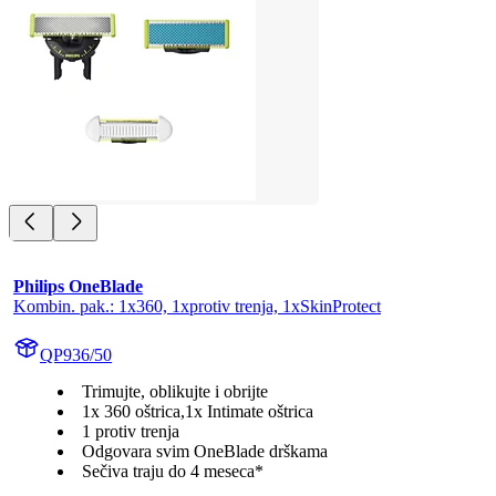
Philips OneBlade
Kombin. pak.: 1x360, 1xprotiv trenja, 1xSkinProtect
QP936/50
Trimujte, oblikujte i obrijte
1x 360 oštrica,1x Intimate oštrica
1 protiv trenja
Odgovara svim OneBlade drškama
Sečiva traju do 4 meseca*