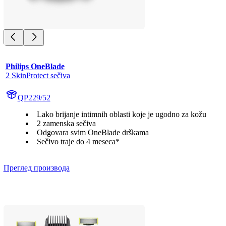
Philips OneBlade
2 SkinProtect sečiva
QP229/52
Lako brijanje intimnih oblasti koje je ugodno za kožu
2 zamenska sečiva
Odgovara svim OneBlade drškama
Sečivo traje do 4 meseca*
Преглед производа