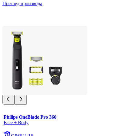
Преглед производа
Philips OneBlade Pro 360
Face + Body
QP6541/15