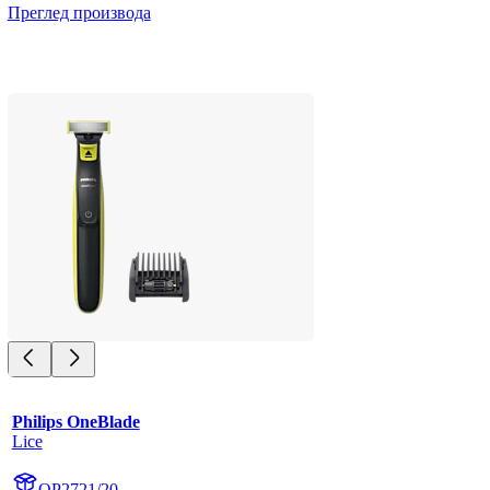
Преглед производа
Philips OneBlade
Lice
QP2721/20