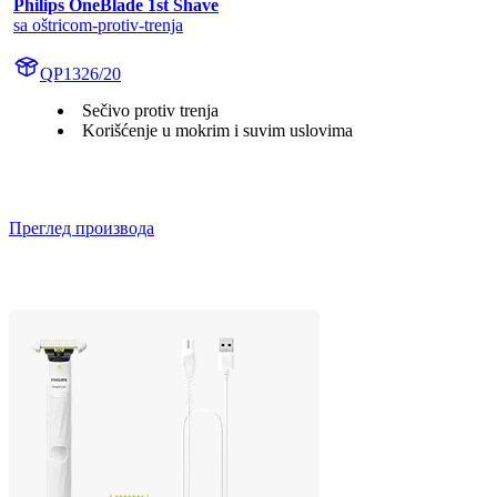
Philips OneBlade 1st Shave
sa oštricom-protiv-trenja
QP1326/20
Sečivo protiv trenja
Korišćenje u mokrim i suvim uslovima
Преглед производа