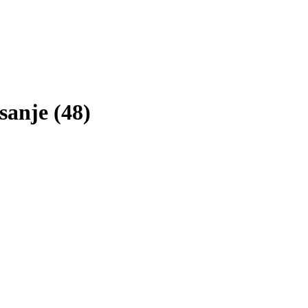
sanje
(
48
)