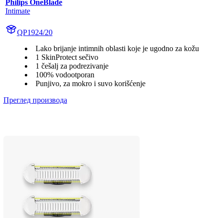
Philips OneBlade
Intimate
QP1924/20
Lako brijanje intimnih oblasti koje je ugodno za kožu
1 SkinProtect sečivo
1 češalj za podrezivanje
100% vodootporan
Punjivo, za mokro i suvo korišćenje
Преглед производа