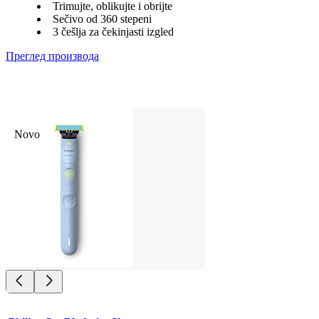
Trimujte, oblikujte i obrijte
Sečivo od 360 stepeni
3 češlja za čekinjasti izgled
Преглед производа
Novo