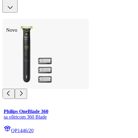
Novo
Philips OneBlade 360
sa oštricom 360 Blade
QP1446/20