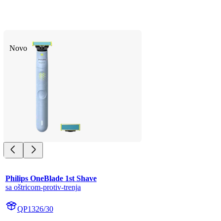
Novo
Philips OneBlade 1st Shave
sa oštricom-protiv-trenja
QP1326/30