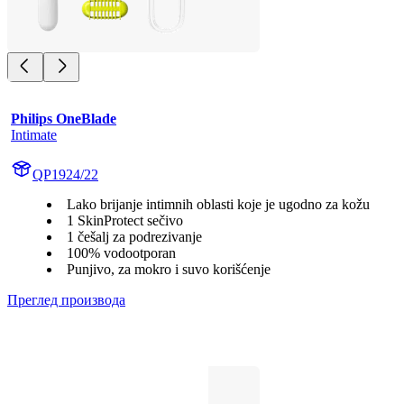
Philips OneBlade
Intimate
QP1924/22
Lako brijanje intimnih oblasti koje je ugodno za kožu
1 SkinProtect sečivo
1 češalj za podrezivanje
100% vodootporan
Punjivo, za mokro i suvo korišćenje
Преглед производа