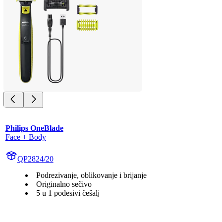
Philips OneBlade
Face + Body
QP2824/20
Podrezivanje, oblikovanje i brijanje
Originalno sečivo
5 u 1 podesivi češalj