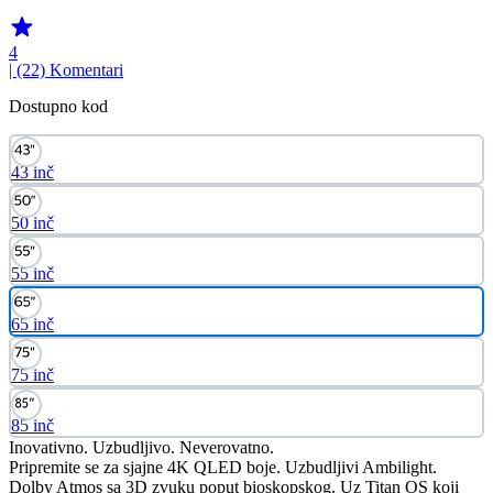
4
| (22)
Komentari
Dostupno kod
43 inč
50 inč
55 inč
65 inč
75 inč
85 inč
Inovativno. Uzbudljivo. Neverovatno.
Pripremite se za sjajne 4K QLED boje. Uzbudljivi Ambilight.
Dolby Atmos sa 3D zvuku poput bioskopskog. Uz Titan OS koji