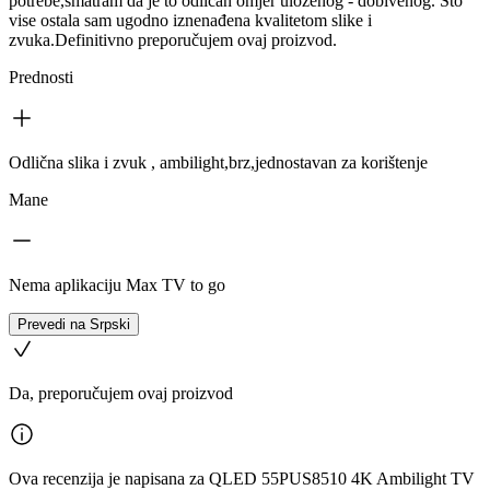
potrebe,smatram da je to odličan omjer uloženog - dobivenog. Što
vise ostala sam ugodno iznenađena kvalitetom slike i
zvuka.Definitivno preporučujem ovaj proizvod.
Prednosti
Odlična slika i zvuk , ambilight,brz,jednostavan za korištenje
Mane
Nema aplikaciju Max TV to go
Prevedi na Srpski
Da, preporučujem ovaj proizvod
Ova recenzija je napisana za QLED 55PUS8510 4K Ambilight TV