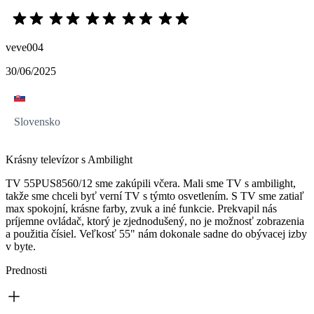
veve004
30/06/2025
Slovensko
Krásny televízor s Ambilight
TV 55PUS8560/12 sme zakúpili včera. Mali sme TV s ambilight,
takže sme chceli byť verní TV s týmto osvetlením. S TV sme zatiaľ
max spokojní, krásne farby, zvuk a iné funkcie. Prekvapil nás
príjemne ovládač, ktorý je zjednodušený, no je možnosť zobrazenia
a použitia čísiel. Veľkosť 55" nám dokonale sadne do obývacej izby
v byte.
Prednosti