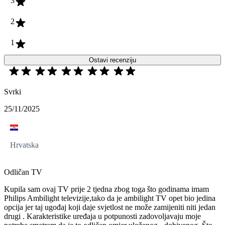
3
2
1
Ostavi recenziju
Svrki
25/11/2025
Hrvatska
Odličan TV
Kupila sam ovaj TV prije 2 tjedna zbog toga što godinama imam
Philips Ambilight televizije,tako da je ambilight TV opet bio jedina
opcija jer taj ugođaj koji daje svjetlost ne može zamijeniti niti jedan
drugi . Karakteristike uređaja u potpunosti zadovoljavaju moje