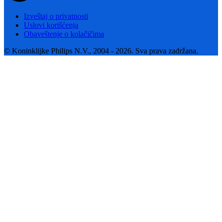
Izveštaj o privatnosti
Uslovi korišćenja
Obaveštenje o kolačičima
© Koninklijke Philips N.V., 2004 - 2026. Sva prava zadržana.