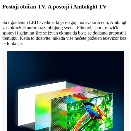
Postoji običan TV. A postoji i Ambilight TV
Sa ugrađenim LED svetlima koja reaguju na svaku scenu, Ambilight
vas okružuje aurom raznobojnog svetla. Filmovi, sport, muzički
spotovi i gejming šire se izvan ekrana da biste se dodatno prepustili
trenutku. Kada to doživite, nikada više nećete poželeti televizor bez
te funkcije.