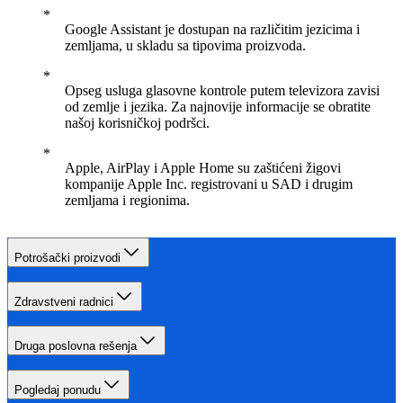
Google Assistant je dostupan na različitim jezicima i
zemljama, u skladu sa tipovima proizvoda.
Opseg usluga glasovne kontrole putem televizora zavisi
od zemlje i jezika. Za najnovije informacije se obratite
našoj korisničkoj podršci.
Apple, AirPlay i Apple Home su zaštićeni žigovi
kompanije Apple Inc. registrovani u SAD i drugim
zemljama i regionima.
Potrošački proizvodi
Zdravstveni radnici
Druga poslovna rešenja
Pogledaj ponudu