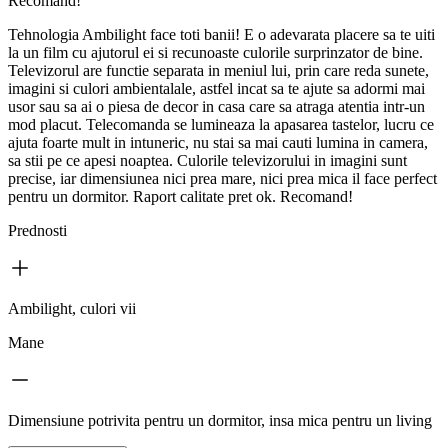
Recomand!
Tehnologia Ambilight face toti banii! E o adevarata placere sa te uiti
la un film cu ajutorul ei si recunoaste culorile surprinzator de bine.
Televizorul are functie separata in meniul lui, prin care reda sunete,
imagini si culori ambientalale, astfel incat sa te ajute sa adormi mai
usor sau sa ai o piesa de decor in casa care sa atraga atentia intr-un
mod placut. Telecomanda se lumineaza la apasarea tastelor, lucru ce
ajuta foarte mult in intuneric, nu stai sa mai cauti lumina in camera,
sa stii pe ce apesi noaptea. Culorile televizorului in imagini sunt
precise, iar dimensiunea nici prea mare, nici prea mica il face perfect
pentru un dormitor. Raport calitate pret ok. Recomand!
Prednosti
Ambilight, culori vii
Mane
Dimensiune potrivita pentru un dormitor, insa mica pentru un living