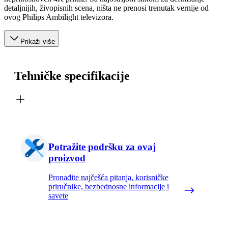
detaljnijih, živopisnih scena, ništa ne prenosi trenutak vernije od
ovog Philips Ambilight televizora.
Prikaži više
Tehničke specifikacije
Potražite podršku za ovaj
proizvod
Pronađite najčešća pitanja, korisničke
priručnike, bezbednosne informacije i
savete