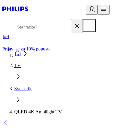
Prijavi se za 10% popusta
P
TV
Sve serije
QLED 4K Ambilight TV