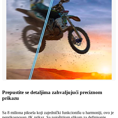
Prepustite se detaljima zahvaljujući preciznom
prikazu
Sa 8 miliona piksela koji zajednički funkcionišu u harmoniji, ovo je
neprikosnoven 4K prikaz. Sa najoštrijom slikom za definisanje