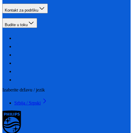
Kontakt za podršku
Budite u toku
Izaberite državu / jezik
Srbija / Srpski