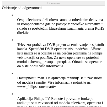
Пошаљи
Odricanje od odgovornosti
Ovaj televizor sadrži olovo samo na određenim delovima
ili komponentama gde ne postoje tehnološke alternative u
skladu sa postojećim klauzulama izuzimanja prema RoHS
direktivi.
Televizor podržava DVB prijem za emitovanje besplatnih
kanala. Specifični DVB operateri nisu podržani. Ažurna
lista nalazi se u odeljku sa najčešćim pitanjima na Philips
veb lokaciji za podršku. Za neke operatere su potrebni
modul uslovnog pristupa i pretplata. Obratite se operateru
da biste dobili više informacija.
Dostupnost Smart TV aplikacija razlikuje se u zavisnosti
od modela i zemlje. Više informacija potražite na:
www.philips.com/smarttv
Aplikacija Philips TV Remote i povezane funkcije
razlikuju se u zavisnosti od modela televizora, operatera i