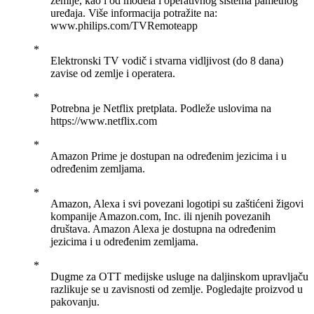
zemlje, kao i od modela i operativnog sistema pametnog
uređaja. Više informacija potražite na:
www.philips.com/TVRemoteapp
Elektronski TV vodič i stvarna vidljivost (do 8 dana)
zavise od zemlje i operatera.
Potrebna je Netflix pretplata. Podleže uslovima na
https://www.netflix.com
Amazon Prime je dostupan na određenim jezicima i u
određenim zemljama.
Amazon, Alexa i svi povezani logotipi su zaštićeni žigovi
kompanije Amazon.com, Inc. ili njenih povezanih
društava. Amazon Alexa je dostupna na određenim
jezicima i u određenim zemljama.
Dugme za OTT medijske usluge na daljinskom upravljaču
razlikuje se u zavisnosti od zemlje. Pogledajte proizvod u
pakovanju.