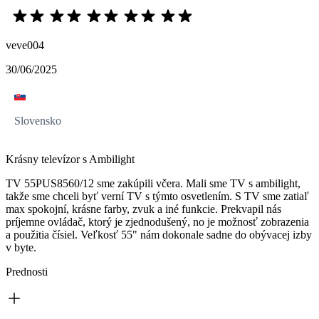
veve004
30/06/2025
Slovensko
Krásny televízor s Ambilight
TV 55PUS8560/12 sme zakúpili včera. Mali sme TV s ambilight,
takže sme chceli byť verní TV s týmto osvetlením. S TV sme zatiaľ
max spokojní, krásne farby, zvuk a iné funkcie. Prekvapil nás
príjemne ovládač, ktorý je zjednodušený, no je možnosť zobrazenia
a použitia čísiel. Veľkosť 55" nám dokonale sadne do obývacej izby
v byte.
Prednosti