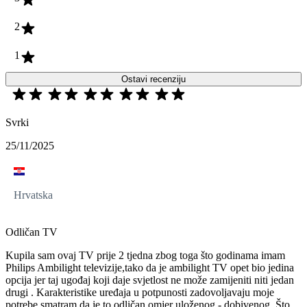
2
1
Ostavi recenziju
Svrki
25/11/2025
Hrvatska
Odličan TV
Kupila sam ovaj TV prije 2 tjedna zbog toga što godinama imam
Philips Ambilight televizije,tako da je ambilight TV opet bio jedina
opcija jer taj ugođaj koji daje svjetlost ne može zamijeniti niti jedan
drugi . Karakteristike uređaja u potpunosti zadovoljavaju moje
potrebe,smatram da je to odličan omjer uloženog - dobivenog. Što