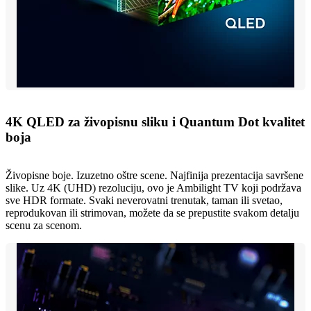
4K QLED za živopisnu sliku i Quantum Dot kvalitet
boja
Živopisne boje. Izuzetno oštre scene. Najfinija prezentacija savršene
slike. Uz 4K (UHD) rezoluciju, ovo je Ambilight TV koji podržava
sve HDR formate. Svaki neverovatni trenutak, taman ili svetao,
reprodukovan ili strimovan, možete da se prepustite svakom detalju
scenu za scenom.