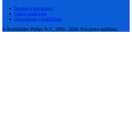
Izveštaj o privatnosti
Uslovi korišćenja
Obaveštenje o kolačičima
© Koninklijke Philips N.V., 2004 - 2026. Sva prava zadržana.