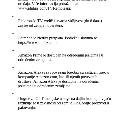
uređaja. Više informacija potražite na:
www.philips.com/TVRemoteapp
Elektronski TV vodič i stvarna vidljivost (do 8 dana)
zavise od zemlje i operatera.
Potrebna je Netflix pretplata. Podleže uslovima na
https://www.netflix.com
Amazon Prime je dostupan na određenim jezicima i u
određenim zemljama.
Amazon, Alexa i svi povezani logotipi su zaštićeni žigovi
kompanije Amazon.com, Inc. ili njenih povezanih
društava. Amazon Alexa je dostupna na određenim
jezicima i u određenim zemljama.
Dugme za OTT medijske usluge na daljinskom upravljaču
razlikuje se u zavisnosti od zemlje. Pogledajte proizvod u
pakovanju.