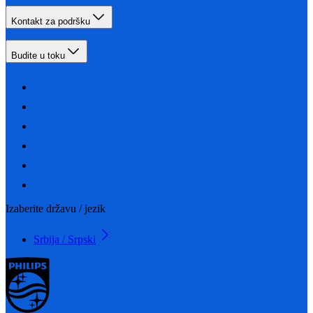
Kontakt za podršku
Budite u toku
Izaberite državu / jezik
Srbija / Srpski