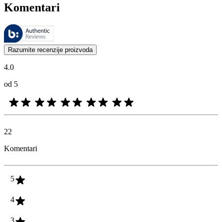
Komentari
Ovim recenzijama upravlja Bazaarvoice i one su u skladu sa Bazaarvoic
Mišljenja kupaca u obliku ocena proizvoda i zvezdica korisna su za 
Razumite recenzije proizvoda
4.0
od 5
22
Komentari
5
4
3