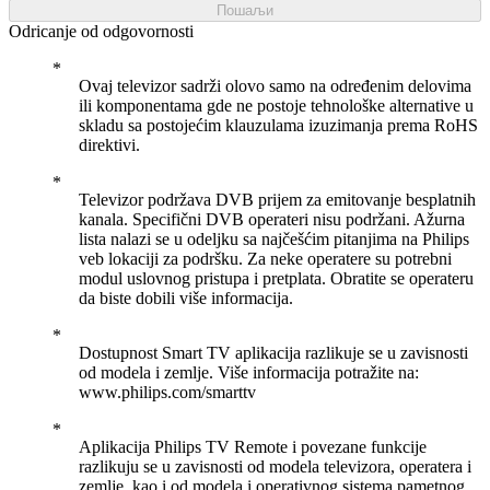
Пошаљи
Odricanje od odgovornosti
Ovaj televizor sadrži olovo samo na određenim delovima
ili komponentama gde ne postoje tehnološke alternative u
skladu sa postojećim klauzulama izuzimanja prema RoHS
direktivi.
Televizor podržava DVB prijem za emitovanje besplatnih
kanala. Specifični DVB operateri nisu podržani. Ažurna
lista nalazi se u odeljku sa najčešćim pitanjima na Philips
veb lokaciji za podršku. Za neke operatere su potrebni
modul uslovnog pristupa i pretplata. Obratite se operateru
da biste dobili više informacija.
Dostupnost Smart TV aplikacija razlikuje se u zavisnosti
od modela i zemlje. Više informacija potražite na:
www.philips.com/smarttv
Aplikacija Philips TV Remote i povezane funkcije
razlikuju se u zavisnosti od modela televizora, operatera i
zemlje, kao i od modela i operativnog sistema pametnog