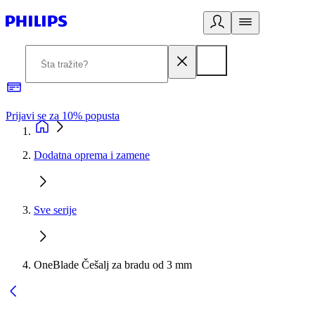
Prijavi se za 10% popusta
P
Dodatna oprema i zamene
Sve serije
OneBlade Češalj za bradu od 3 mm