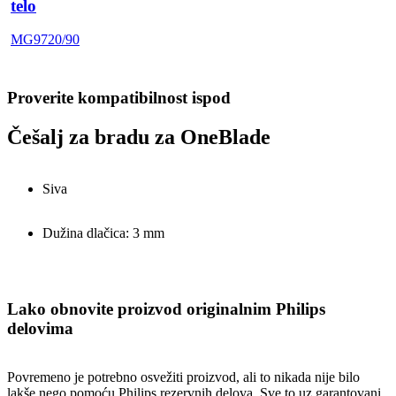
telo
MG9720/90
Proverite kompatibilnost ispod
Češalj za bradu za OneBlade
Siva
Dužina dlačica: 3 mm
Lako obnovite proizvod originalnim Philips
delovima
Povremeno je potrebno osvežiti proizvod, ali to nikada nije bilo
lakše nego pomoću Philips rezervnih delova. Sve to uz garantovani