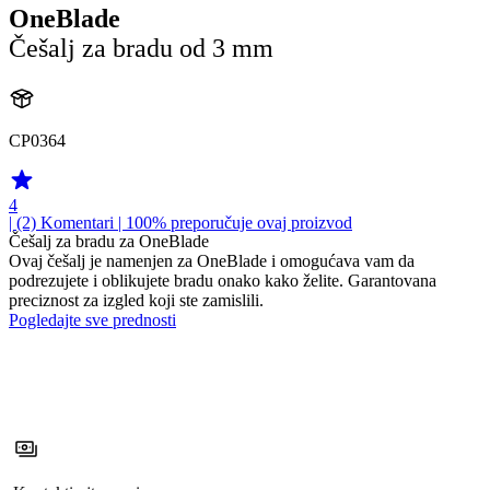
OneBlade
Češalj za bradu od 3 mm
CP0364
4
| (2)
Komentari
| 100% preporučuje ovaj proizvod
Češalj za bradu za OneBlade
Ovaj češalj je namenjen za OneBlade i omogućava vam da
podrezujete i oblikujete bradu onako kako želite. Garantovana
preciznost za izgled koji ste zamislili.
Pogledajte sve prednosti