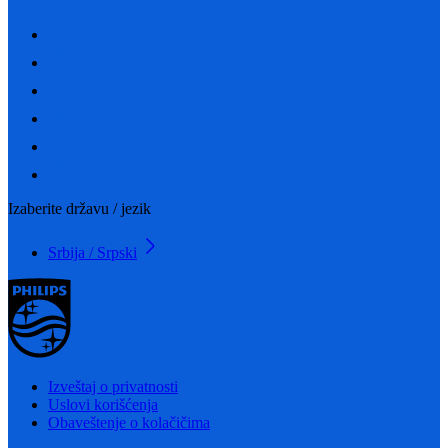
Izaberite državu / jezik
Srbija / Srpski
Izveštaj o privatnosti
Uslovi korišćenja
Obaveštenje o kolačičima