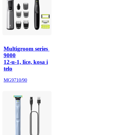
Multigroom series 
9000
12-u-1, lice, kosa i
telo
MG9710/90