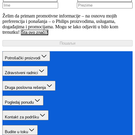
Želim da primam promotivne informacije – na osnovu mojih
preferencija i ponašanja – o Philips proizvodima, uslugama,
događajima i promocijama. Mogu se lako odjaviti u bilo kom
trenutku!
Šta ovo znači?
Пошаљи
Potrošački proizvodi
Zdravstveni radnici
Druga poslovna rešenja
Pogledaj ponudu
Kontakt za podršku
Budite u toku