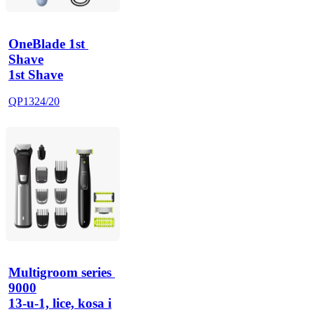
OneBlade 1st 
Shave
1st Shave
QP1324/20
Multigroom series 
9000
13-u-1, lice, kosa i