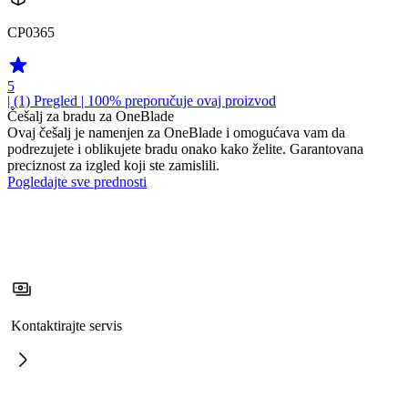
CP0365
5
| (1)
Pregled
| 100% preporučuje ovaj proizvod
Češalj za bradu za OneBlade
Ovaj češalj je namenjen za OneBlade i omogućava vam da
podrezujete i oblikujete bradu onako kako želite. Garantovana
preciznost za izgled koji ste zamislili.
Pogledajte sve prednosti
Kontaktirajte servis