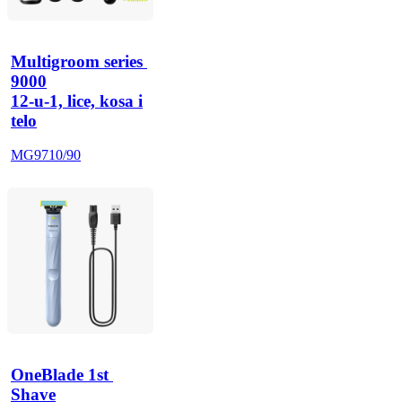
Multigroom series 
9000
12-u-1, lice, kosa i
telo
MG9710/90
OneBlade 1st 
Shave