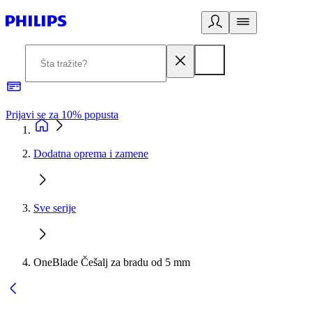
Prijavi se za 10% popusta
P
Dodatna oprema i zamene
Sve serije
OneBlade Češalj za bradu od 5 mm