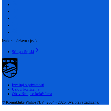
Izaberite državu / jezik
Srbija / Srpski
Izveštaj o privatnosti
Uslovi korišćenja
Obaveštenje o kolačičima
© Koninklijke Philips N.V., 2004 - 2026. Sva prava zadržana.