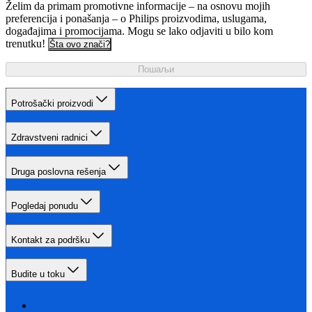
Želim da primam promotivne informacije – na osnovu mojih
preferencija i ponašanja – o Philips proizvodima, uslugama,
događajima i promocijama. Mogu se lako odjaviti u bilo kom
trenutku!
Šta ovo znači?
Пошаљи
Potrošački proizvodi
Zdravstveni radnici
Druga poslovna rešenja
Pogledaj ponudu
Kontakt za podršku
Budite u toku