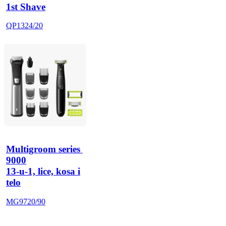
1st Shave
QP1324/20
Multigroom series 
9000
13-u-1, lice, kosa i
telo
MG9720/90