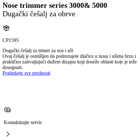
Nose trimmer series 3000& 5000
Dugački češalj za obrve
CP1595
Dugački češalj za trimer za nos i uši
Ovaj češalj je osmišljen da podrezujete dlačice u nosu i ušima brzo i
praktično zahvaljujući dužem dizajnu koji doseže oblasti koje je teže
dosegnuti.
Pogledajte sve prednosti
Kontaktirajte servis