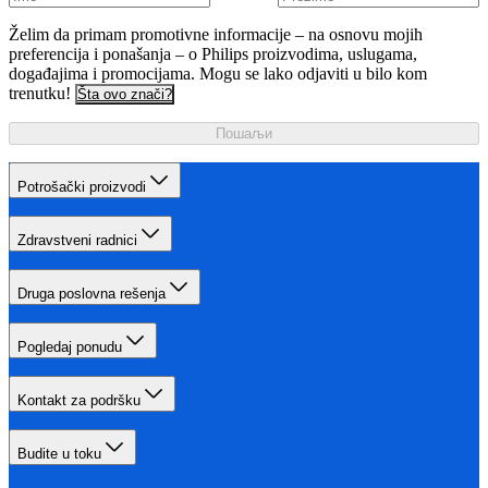
Želim da primam promotivne informacije – na osnovu mojih
preferencija i ponašanja – o Philips proizvodima, uslugama,
događajima i promocijama. Mogu se lako odjaviti u bilo kom
trenutku!
Šta ovo znači?
Пошаљи
Potrošački proizvodi
Zdravstveni radnici
Druga poslovna rešenja
Pogledaj ponudu
Kontakt za podršku
Budite u toku