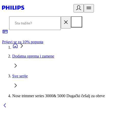
Prijavi se za 10% popusta
P
Dodatna oprema i zamene
Sve serije
Nose trimmer series 3000& 5000 Dugački češalj za obrve