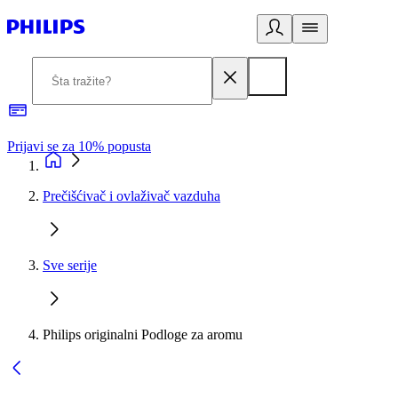
Prijavi se za 10% popusta
P
Prečišćivač i ovlaživač vazduha
Sve serije
Philips originalni Podloge za aromu