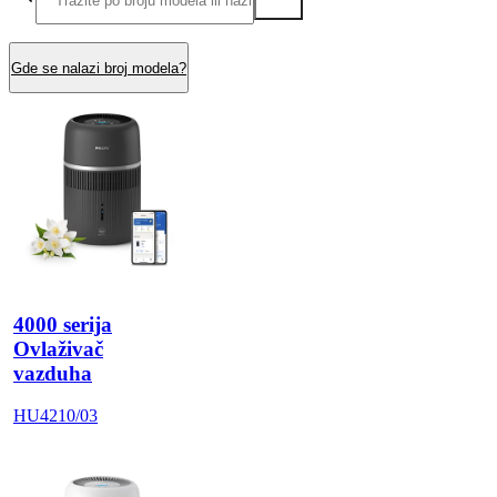
Gde se nalazi broj modela?
4000 serija
Ovlaživač
vazduha
HU4210/03