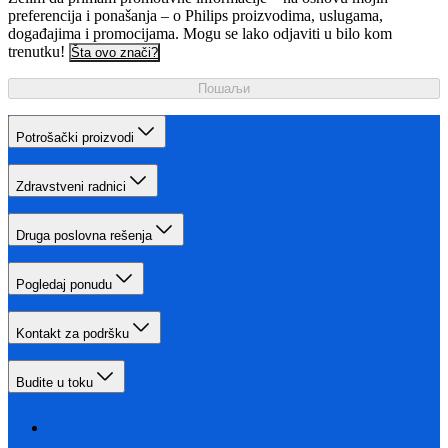
preferencija i ponašanja – o Philips proizvodima, uslugama,
događajima i promocijama. Mogu se lako odjaviti u bilo kom
trenutku!
Šta ovo znači?
Пошаљи
Potrošački proizvodi
Zdravstveni radnici
Druga poslovna rešenja
Pogledaj ponudu
Kontakt za podršku
Budite u toku