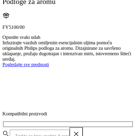
Podloge za aromu
FY5100/00
Opustite svaki udah
Infuzirajte vazduh omiljenim esencijalnim uljima pomoću
originalnih Philips podloga za aromu. Dizajnirane za savršeno
uklapanje, pružaju dugotrajan i intenzivan miris, istovremeno štiteći
uređaj.
Pogledajte sve prednosti
Kompatibilni proizvodi