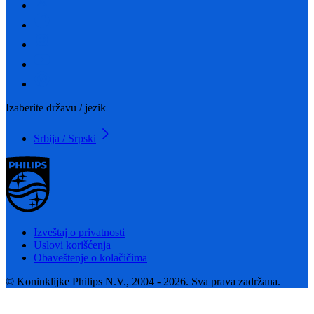
Izaberite državu / jezik
Srbija / Srpski
Izveštaj o privatnosti
Uslovi korišćenja
Obaveštenje o kolačičima
© Koninklijke Philips N.V., 2004 - 2026. Sva prava zadržana.