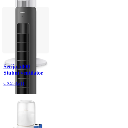
Serija 5000
Stubni ventilator
CX5535/11