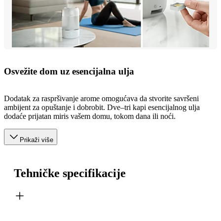
Osvežite dom uz esencijalna ulja
Dodatak za raspršivanje arome omogućava da stvorite savršeni
ambijent za opuštanje i dobrobit. Dve–tri kapi esencijalnog ulja
dodaće prijatan miris vašem domu, tokom dana ili noći.
Prikaži više
Tehničke specifikacije