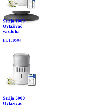
Serija 1000
Ovlaživač
vazduha
HU1510/04
Serija 5000
Ovlaživač