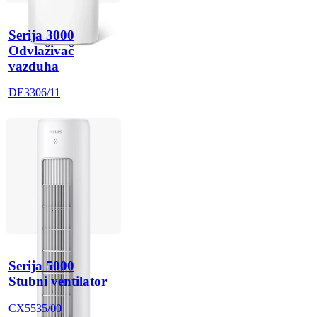
Serija 3000
Odvlaživač
vazduha
DE3306/11
Serija 5000
Stubni ventilator
CX5535/00