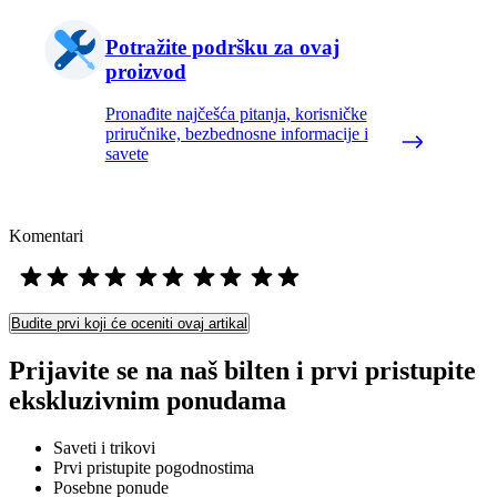
Potražite podršku za ovaj
proizvod
Pronađite najčešća pitanja, korisničke
priručnike, bezbednosne informacije i
savete
Komentari
Budite prvi koji će oceniti ovaj artikal
Prijavite se na naš bilten i prvi pristupite
ekskluzivnim ponudama
Saveti i trikovi
Prvi pristupite pogodnostima
Posebne ponude