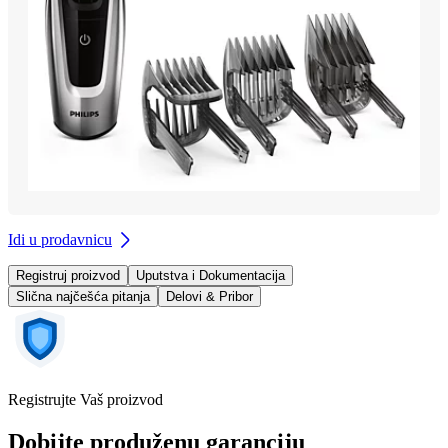
Idi u prodavnicu
Registruj proizvod
Uputstva i Dokumentacija
Slična najčešća pitanja
Delovi & Pribor
Registrujte Vaš proizvod
Dobijte produženu garanciju