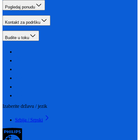
Pogledaj ponudu
Kontakt za podršku
Budite u toku
Izaberite državu / jezik
Srbija / Srpski