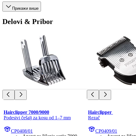
Прикажи више
Delovi & Pribor
Hairclipper 7000/9000
Hairclipper 
Podesivi češalj za kosu od 1–7 mm
Rezač
CP0408/01
CP0409/01