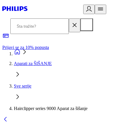
Prijavi se za 10% popusta
P
Aparati za ŠIŠANJE
Sve serije
Hairclipper series 9000 Aparat za šišanje