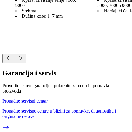
Aparat za šišanje serije 7000,
Aparat za šišan
9000
5000, 7000 i 9000
Srebrna
Nerđajući čelik
Dužina kose: 1–7 mm
Garancija i servis
Proverite uslove garancije i pokrenite zamenu ili popravku
proizvoda
Pronađite servisni centar
Pronađite servisne centre u blizini za popravke, dijagnostiku i
originalne delove