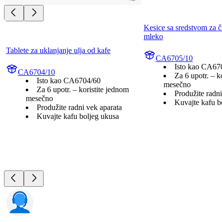
Kesice sa sredstvom za či
mleko
Tablete za uklanjanje ulja od kafe
CA6705/10
Isto kao CA67
CA6704/10
Za 6 upotr. – k
Isto kao CA6704/60
mesečno
Za 6 upotr. – koristite jednom
Produžite radni
mesečno
Kuvajte kafu b
Produžite radni vek aparata
Kuvajte kafu boljeg ukusa