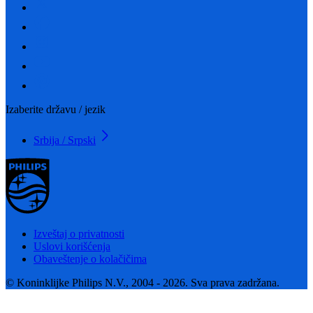
Izaberite državu / jezik
Srbija / Srpski
Izveštaj o privatnosti
Uslovi korišćenja
Obaveštenje o kolačičima
© Koninklijke Philips N.V., 2004 - 2026. Sva prava zadržana.