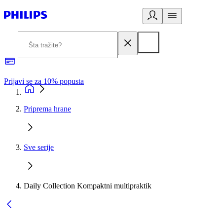
Prijavi se za 10% popusta
P
Priprema hrane
Sve serije
Daily Collection Kompaktni multipraktik