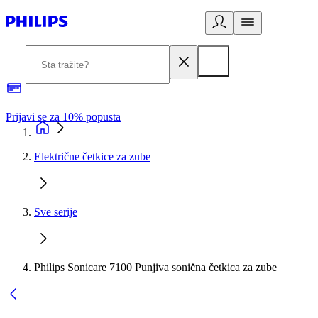
Prijavi se za 10% popusta
P
Električne četkice za zube
Sve serije
Philips Sonicare 7100 Punjiva sonična četkica za zube