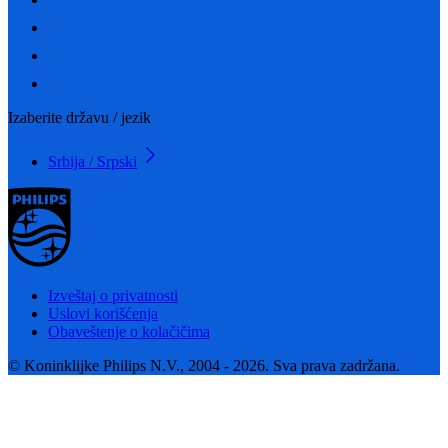
Izaberite državu / jezik
Srbija / Srpski
Izveštaj o privatnosti
Uslovi korišćenja
Obaveštenje o kolačičima
© Koninklijke Philips N.V., 2004 - 2026. Sva prava zadržana.