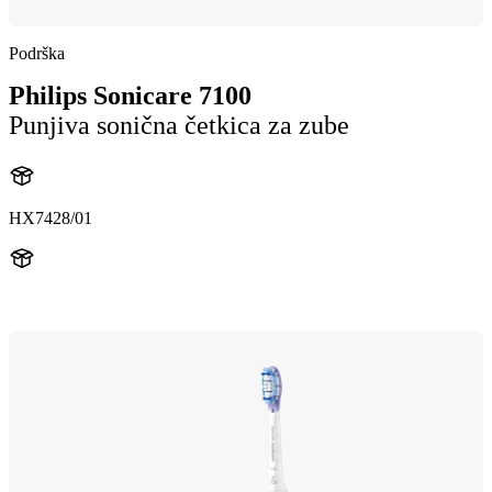
Podrška
Philips Sonicare 7100
Punjiva sonična četkica za zube
HX7428/01
HX742A