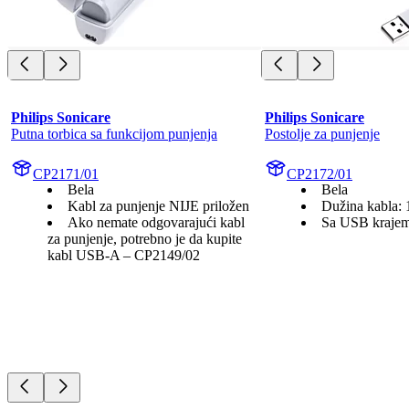
Philips Sonicare
Philips Sonicare
Putna torbica sa funkcijom punjenja
Postolje za punjenje
CP2171/01
CP2172/01
Bela
Bela
Kabl za punjenje NIJE priložen
Dužina kabla: 
Ako nemate odgovarajući kabl
Sa USB kraje
za punjenje, potrebno je da kupite
kabl USB-A – CP2149/02