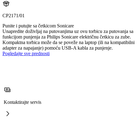
CP2171/01
Punite i putujte sa četkicom Sonicare
Unapredite doživljaj na putovanjima uz ovu torbicu za putovanja sa
funkcijom punjenja za Philips Sonicare električnu četkicu za zube.
Kompaktna torbica može da se poveže na laptop (ili na kompatibilni
adapter za napajanje) pomoću USB-A kabla za punjenje.
Pogledajte sve prednosti
Kontaktirajte servis