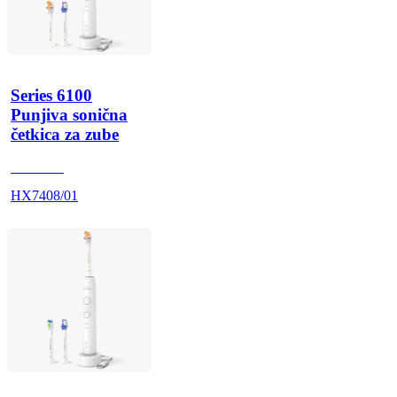
Series 6100
Punjiva sonična
četkica za zube
HX740A
HX7408/01