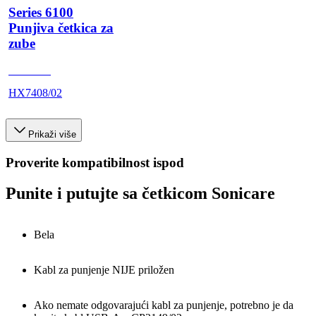
Series 6100
Punjiva četkica za
zube
HX740A
HX7408/02
Prikaži više
Proverite kompatibilnost ispod
Punite i putujte sa četkicom Sonicare
Bela
Kabl za punjenje NIJE priložen
Ako nemate odgovarajući kabl za punjenje, potrebno je da