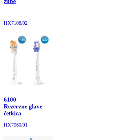
zube
HX710A
HX7108/02
6100
Rezervne glave
četkica
HX7060/01