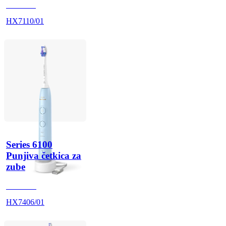
HX711A
HX7110/01
Series 6100
Punjiva četkica za
zube
HX740G
HX7406/01