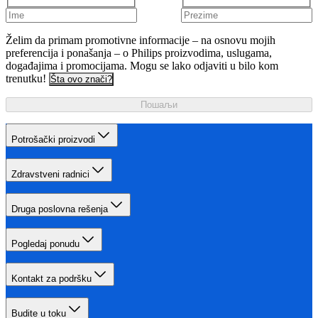
Želim da primam promotivne informacije – na osnovu mojih
preferencija i ponašanja – o Philips proizvodima, uslugama,
događajima i promocijama. Mogu se lako odjaviti u bilo kom
trenutku!
Šta ovo znači?
Пошаљи
Potrošački proizvodi
Zdravstveni radnici
Druga poslovna rešenja
Pogledaj ponudu
Kontakt za podršku
Budite u toku