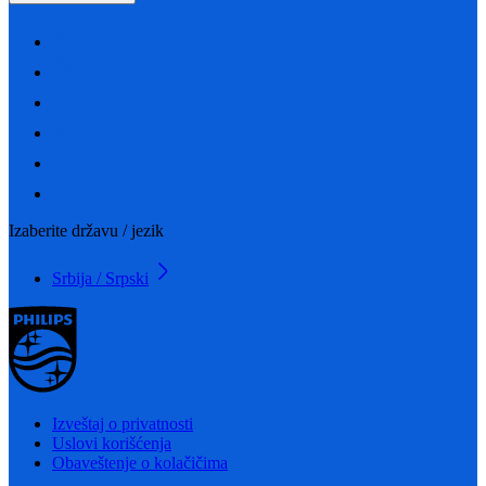
Izaberite državu / jezik
Srbija / Srpski
Izveštaj o privatnosti
Uslovi korišćenja
Obaveštenje o kolačičima