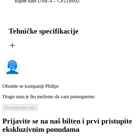
kupite kabl USB-A – CP2149/02
Tehničke specifikacije
Obratite se kompaniji Philips
Drago nam je što možemo da vam pomognemo
Kontaktirajte nas
Prijavite se na naš bilten i prvi pristupite
ekskluzivnim ponudama