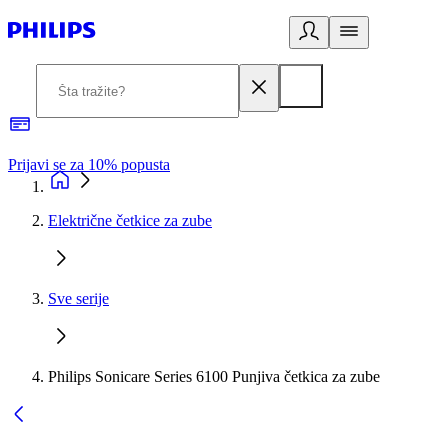
Prijavi se za 10% popusta
P
Električne četkice za zube
Sve serije
Philips Sonicare Series 6100 Punjiva četkica za zube