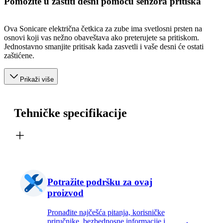
Pomozite u zaštiti desni pomoću senzora pritiska
Ova Sonicare električna četkica za zube ima svetlosni prsten na
osnovi koji vas nežno obaveštava ako preterujete sa pritiskom.
Jednostavno smanjite pritisak kada zasvetli i vaše desni će ostati
zaštićene.
Prikaži više
Tehničke specifikacije
Potražite podršku za ovaj
proizvod
Pronađite najčešća pitanja, korisničke
priručnike, bezbednosne informacije i