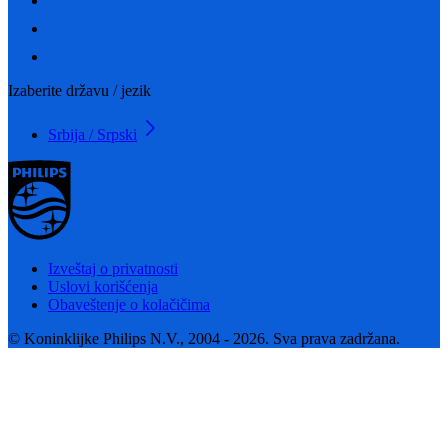
Izaberite državu / jezik
Srbija / Srpski
Izveštaj o privatnosti
Uslovi korišćenja
Obaveštenje o kolačičima
© Koninklijke Philips N.V., 2004 - 2026. Sva prava zadržana.