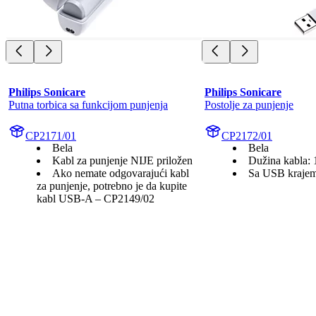
Philips Sonicare
Philips Sonicare
Putna torbica sa funkcijom punjenja
Postolje za punjenje
CP2171/01
CP2172/01
Bela
Bela
Kabl za punjenje NIJE priložen
Dužina kabla: 
Ako nemate odgovarajući kabl
Sa USB kraje
za punjenje, potrebno je da kupite
kabl USB-A – CP2149/02