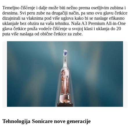
Temeljno čišćenje i dalje može biti nežno prema osetljivim zubima i
desnima. Svi peru zube na drugačiji način, pa smo ovu glavu četkice
dizajnirali sa vlaknima pod više uglova kako bi se naslage efikasno
uklanjale bez obzira na vašu tehniku. Naša A3 Premium All-in-One
glava četkice pruža vodeće čišćenje u svojoj klasi i uklanja do 20
puta više naslaga od obične četkice za zube.
Tehnologija Sonicare nove generacije