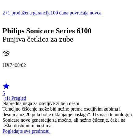
2+1 produžena garancija
100 dana povraćaja novca
Philips Sonicare Series 6100
Punjiva četkica za zube
HX7408/02
HX740A
5
| (1)
Pregled
Napredna nega za osetljive zube i desni
Temeljno čišćenje može biti nežno prema osetljivim zubima i
desnima uz 20 puta bolje uklanjanje naslaga*. Uz našu tehnologiju
Sonicare nove generacije za moćno, ali nežno čišćenje, čak i na
teško dostupnim mestima.
Pogledajte sve prednosti