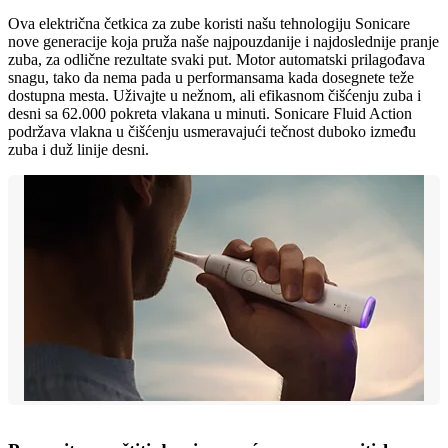
Ova električna četkica za zube koristi našu tehnologiju Sonicare
nove generacije koja pruža naše najpouzdanije i najdoslednije pranje
zuba, za odlične rezultate svaki put. Motor automatski prilagođava
snagu, tako da nema pada u performansama kada dosegnete teže
dostupna mesta. Uživajte u nežnom, ali efikasnom čišćenju zuba i
desni sa 62.000 pokreta vlakana u minuti. Sonicare Fluid Action
podržava vlakna u čišćenju usmeravajući tečnost duboko između
zuba i duž linije desni.