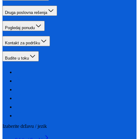
Druga poslovna rešenja
Pogledaj ponudu
Kontakt za podršku
Budite u toku
Izaberite državu / jezik