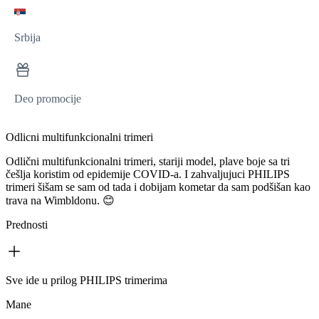
Srbija
Deo promocije
Odlicni multifunkcionalni trimeri
Odlični multifunkcionalni trimeri, stariji model, plave boje sa tri
češlja koristim od epidemije COVID-a. I zahvaljujuci PHILIPS
trimeri šišam se sam od tada i dobijam kometar da sam podšišan kao
trava na Wimbldonu. 😊
Prednosti
Sve ide u prilog PHILIPS trimerima
Mane