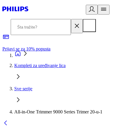
Prijavi se za 10% popusta
P
Kompleti za uređivanje lica
Sve serije
All-in-One Trimmer 9000 Series Trimer 20-u-1