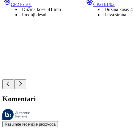
CP2161/01
CP2161/02
Dužina kose: 41 mm
Dužina kose: 
Prednji desni
Leva strana
Komentari
Ovim recenzijama upravlja Bazaarvoice i one su u skladu sa Bazaarvoic
Mišljenja kupaca u obliku ocena proizvoda i zvezdica korisna su za 
Razumite recenzije proizvoda