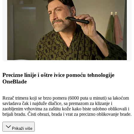
Precizne linije i oštre ivice pomoću tehnologije
OneBlade
Rezač trimera koji se brzo pomera (6000 puta u minuti) sa lakoćom
savladava čak i najduže dlačice, sa premazom za klizanje i
zaobljenim vrhovima za zaštitu kože kako biste udobno oblikovali i
brijali bradu. Čisti obrazi, brada i vrat za precizno oblikovanje brade.
Prikaži više