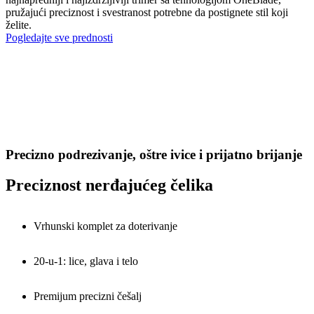
pružajući preciznost i svestranost potrebne da postignete stil koji
želite.
Pogledajte sve prednosti
Precizno podrezivanje, oštre ivice i prijatno brijanje
Preciznost nerđajućeg čelika
Vrhunski komplet za doterivanje
20-u-1: lice, glava i telo
Premijum precizni češalj