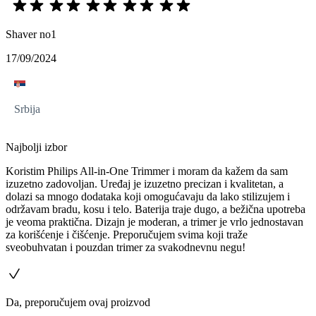
Shaver no1
17/09/2024
Srbija
Najbolji izbor
Koristim Philips All-in-One Trimmer i moram da kažem da sam
izuzetno zadovoljan. Uređaj je izuzetno precizan i kvalitetan, a
dolazi sa mnogo dodataka koji omogućavaju da lako stilizujem i
održavam bradu, kosu i telo. Baterija traje dugo, a bežična upotreba
je veoma praktična. Dizajn je moderan, a trimer je vrlo jednostavan
za korišćenje i čišćenje. Preporučujem svima koji traže
sveobuhvatan i pouzdan trimer za svakodnevnu negu!
Da, preporučujem ovaj proizvod