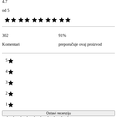
4.7
od 5
302
91
%
Komentari
preporučuje ovaj proizvod
5
4
3
2
1
Ostavi recenziju