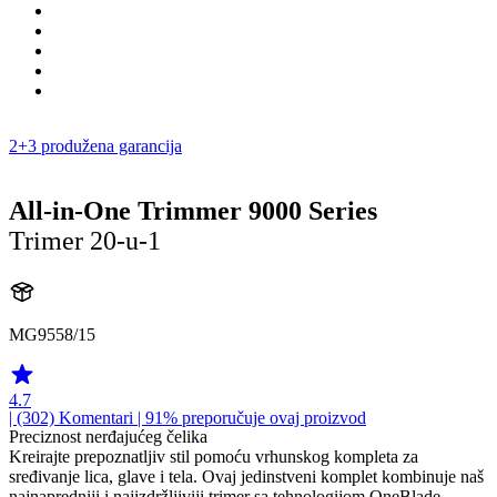
2+3 produžena garancija
All-in-One Trimmer 9000 Series
Trimer 20-u-1
MG9558/15
4.7
| (302)
Komentari
| 91% preporučuje ovaj proizvod
Preciznost nerđajućeg čelika
Kreirajte prepoznatljiv stil pomoću vrhunskog kompleta za
sređivanje lica, glave i tela. Ovaj jedinstveni komplet kombinuje naš
najnapredniji i najizdržljiviji trimer sa tehnologijom OneBlade,