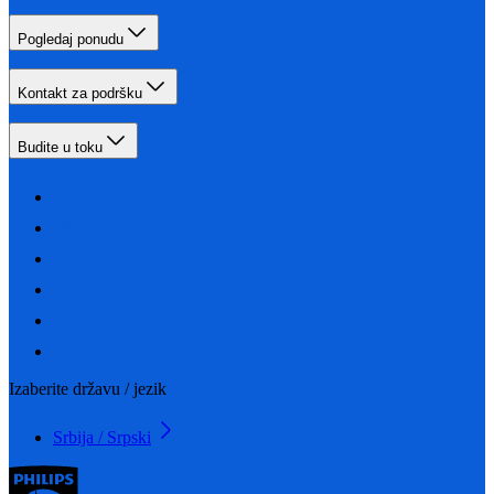
Pogledaj ponudu
Kontakt za podršku
Budite u toku
Izaberite državu / jezik
Srbija / Srpski