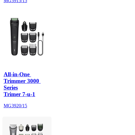
MG3915/15
All-in-One 
Trimmer 3000 
Series
Trimer 7-u-1
MG3920/15