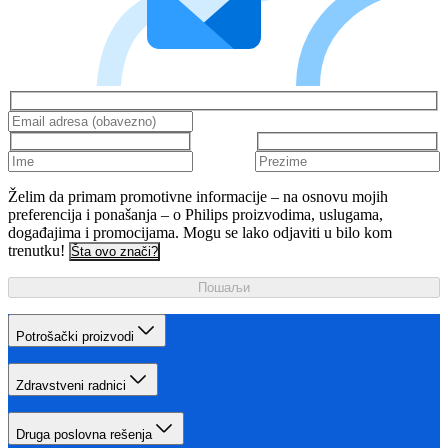
Želim da primam promotivne informacije – na osnovu mojih
preferencija i ponašanja – o Philips proizvodima, uslugama,
događajima i promocijama. Mogu se lako odjaviti u bilo kom
trenutku!
Šta ovo znači?
Пошаљи
Potrošački proizvodi
Zdravstveni radnici
Druga poslovna rešenja