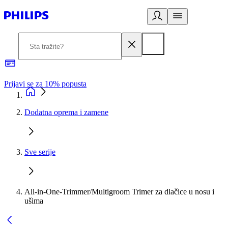
Prijavi se za 10% popusta
P
Dodatna oprema i zamene
Sve serije
All-in-One-Trimmer/Multigroom Trimer za dlačice u nosu i
ušima