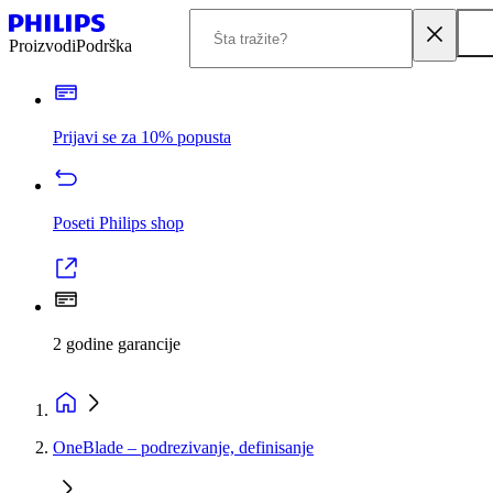
Proizvodi
Podrška
Prijavi se za 10% popusta
Poseti Philips shop
2 godine garancije
OneBlade – podrezivanje, definisanje