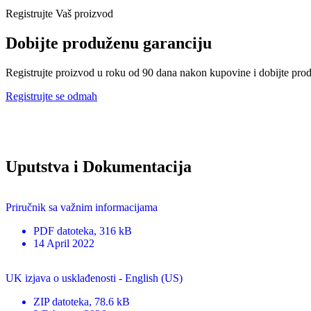
Registrujte Vaš proizvod
Dobijte produženu garanciju
Registrujte proizvod u roku od 90 dana nakon kupovine i dobijte pro
Registrujte se odmah
Uputstva i Dokumentacija
Priručnik sa važnim informacijama
PDF
datoteka
, 316 kB
14 April 2022
UK izjava o usklađenosti - English (US)
ZIP
datoteka
, 78.6 kB