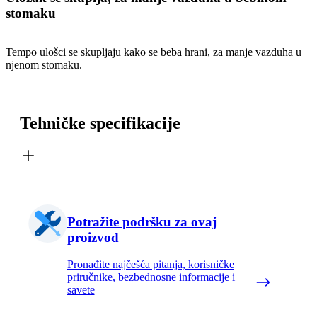
stomaku
Tempo ulošci se skupljaju kako se beba hrani, za manje vazduha u
njenom stomaku.
Tehničke specifikacije
Potražite podršku za ovaj
proizvod
Pronađite najčešća pitanja, korisničke
priručnike, bezbednosne informacije i
savete