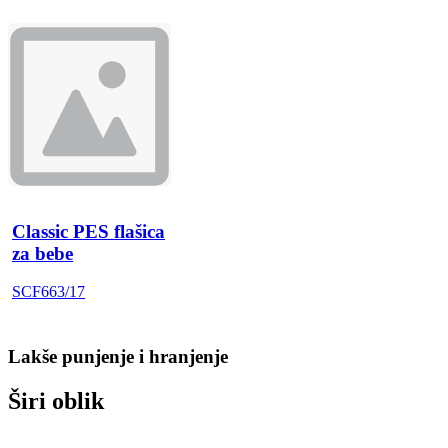
Classic PES flašica
za bebe
SCF663/17
Lakše punjenje i hranjenje
Širi oblik