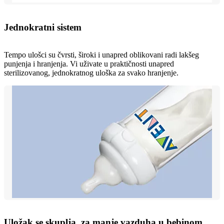
Jednokratni sistem
Tempo ulošci su čvrsti, široki i unapred oblikovani radi lakšeg
punjenja i hranjenja. Vi uživate u praktičnosti unapred
sterilizovanog, jednokratnog uloška za svako hranjenje.
Uložak se skuplja, za manje vazduha u bebinom