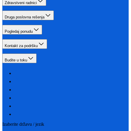
Zdravstveni radnici
Druga poslovna rešenja
Pogledaj ponudu
Kontakt za podršku
Budite u toku
Izaberite državu / jezik