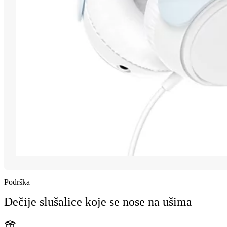
Podrška
Dečije slušalice koje se nose na ušima