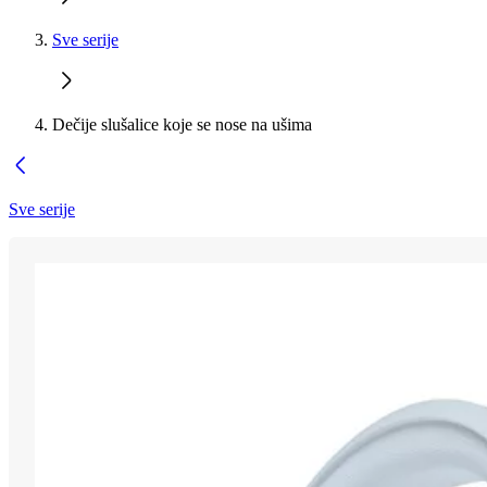
Sve serije
Dečije slušalice koje se nose na ušima
Sve serije