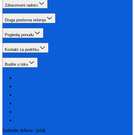
Zdravstveni radnici
Druga poslovna rešenja
Pogledaj ponudu
Kontakt za podršku
Budite u toku
Izaberite državu / jezik