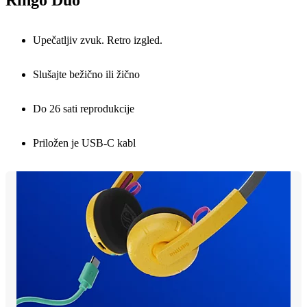
Ringo Duo
Upečatljiv zvuk. Retro izgled.
Slušajte bežično ili žično
Do 26 sati reprodukcije
Priložen je USB-C kabl