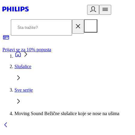
Prijavi se za 10% popusta
P
Slušalice
Sve serije
Moving Sound Bežične slušalice koje se nose na ušima