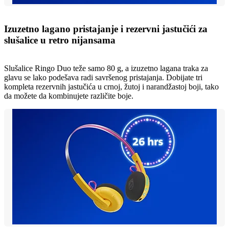
Izuzetno lagano pristajanje i rezervni jastučići za
slušalice u retro nijansama
Slušalice Ringo Duo teže samo 80 g, a izuzetno lagana traka za
glavu se lako podešava radi savršenog pristajanja. Dobijate tri
kompleta rezervnih jastučića u crnoj, žutoj i narandžastoj boji, tako
da možete da kombinujete različite boje.