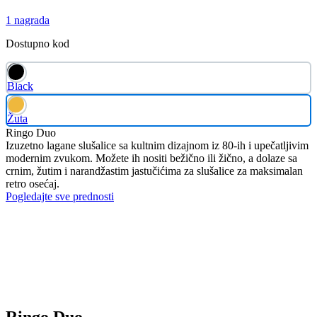
1 nagrada
Dostupno kod
Black
Žuta
Ringo Duo
Izuzetno lagane slušalice sa kultnim dizajnom iz 80-ih i upečatljivim
modernim zvukom. Možete ih nositi bežično ili žično, a dolaze sa
crnim, žutim i narandžastim jastučićima za slušalice za maksimalan
retro osećaj.
Pogledajte sve prednosti