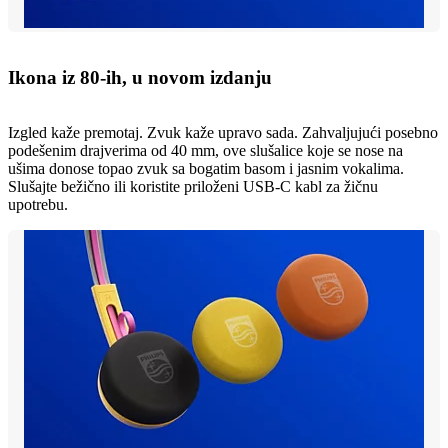
Ikona iz 80-ih, u novom izdanju
Izgled kaže premotaj. Zvuk kaže upravo sada. Zahvaljujući posebno
podešenim drajverima od 40 mm, ove slušalice koje se nose na
ušima donose topao zvuk sa bogatim basom i jasnim vokalima.
Slušajte bežično ili koristite priloženi USB-C kabl za žičnu
upotrebu.