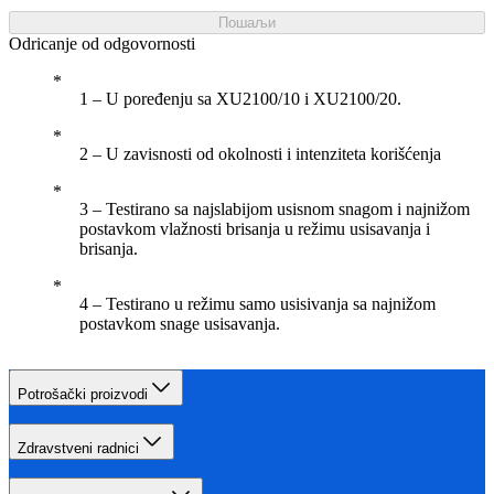
Пошаљи
Odricanje od odgovornosti
1 – U poređenju sa XU2100/10 i XU2100/20.
2 – U zavisnosti od okolnosti i intenziteta korišćenja
3 – Testirano sa najslabijom usisnom snagom i najnižom
postavkom vlažnosti brisanja u režimu usisavanja i
brisanja.
4 – Testirano u režimu samo usisivanja sa najnižom
postavkom snage usisavanja.
Potrošački proizvodi
Zdravstveni radnici