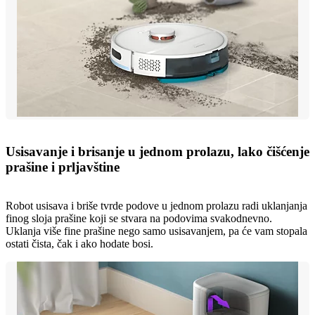
Usisavanje i brisanje u jednom prolazu, lako čišćenje
prašine i prljavštine
Robot usisava i briše tvrde podove u jednom prolazu radi uklanjanja
finog sloja prašine koji se stvara na podovima svakodnevno.
Uklanja više fine prašine nego samo usisavanjem, pa će vam stopala
ostati čista, čak i ako hodate bosi.