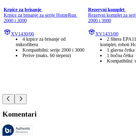
Krpice za brisanje 
Rezervni komplet 
Krpice za brisanje za serije HomeRun 
Rezervni komplet za ser
2000 i 3000
2000 i 3000
XV1430/00
XV1433/00
4 krpice za brisanje od
2 filtera EPA1
mikrofibera
komplet, roboti 
Kompatibilni: serije 2000 i 3000
1 glavna četka
Perive (maks. 60 stepeni)
1 bočna četka
Kompatibilni: s
Komentari
Ovim recenzijama upravlja Bazaarvoice i one su u skladu sa Bazaarvoic