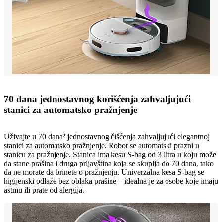
70 dana jednostavnog korišćenja zahvaljujući
stanici za automatsko pražnjenje
Uživajte u 70 dana² jednostavnog čišćenja zahvaljujući elegantnoj
stanici za automatsko pražnjenje. Robot se automatski prazni u
stanicu za pražnjenje. Stanica ima kesu S-bag od 3 litra u koju može
da stane prašina i druga prljavština koja se skuplja do 70 dana, tako
da ne morate da brinete o pražnjenju. Univerzalna kesa S-bag se
higijenski odlaže bez oblaka prašine – idealna je za osobe koje imaju
astmu ili prate od alergija.