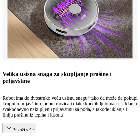
Velika usisna snaga za skupljanje prašine i
prljavštine
Robot ima do dvostruko veću usisnu snagu¹ tako da može da pokupi
krupniju prljavštinu, poput mrvica i dlaka kućnih ljubimaca. Uklanja
svakodnevno nakupljenu prljavštinu sa poda, a takođe uklanja i
finiju prašinu iz tepiha i itisona³.
Prikaži više