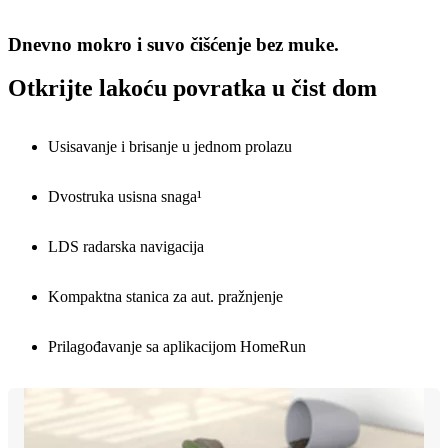
Dnevno mokro i suvo čišćenje bez muke.
Otkrijte lakoću povratka u čist dom
Usisavanje i brisanje u jednom prolazu
Dvostruka usisna snaga¹
LDS radarska navigacija
Kompaktna stanica za aut. pražnjenje
Prilagođavanje sa aplikacijom HomeRun