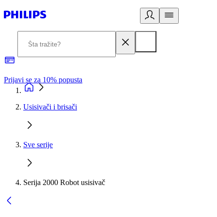
Prijavi se za 10% popusta
P
Usisivači i brisači
Sve serije
Serija 2000 Robot usisivač