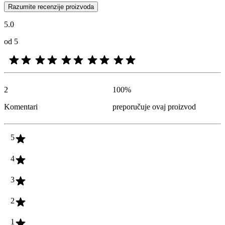
Mišljenja kupaca u obliku ocena proizvoda i zvezdica korisna su za 
Razumite recenzije proizvoda
5.0
od 5
2
100
%
Komentari
preporučuje ovaj proizvod
5
4
3
2
1