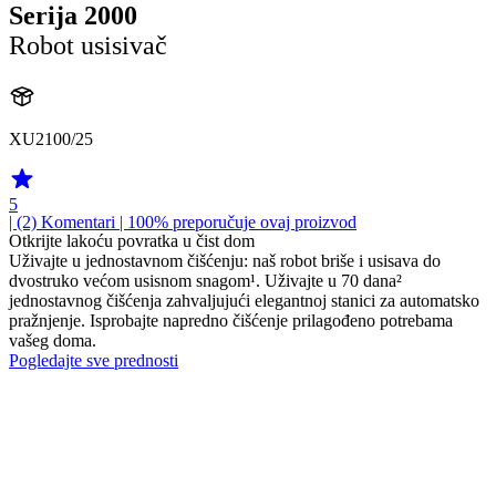
Serija 2000
Robot usisivač
XU2100/25
5
| (2)
Komentari
| 100% preporučuje ovaj proizvod
Otkrijte lakoću povratka u čist dom
Uživajte u jednostavnom čišćenju: naš robot briše i usisava do
dvostruko većom usisnom snagom¹. Uživajte u 70 dana²
jednostavnog čišćenja zahvaljujući elegantnoj stanici za automatsko
pražnjenje. Isprobajte napredno čišćenje prilagođeno potrebama
vašeg doma.
Pogledajte sve prednosti