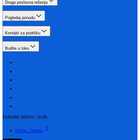
Druga poslovna rešenja
Pogledaj ponudu
Kontakt za podršku
Budite u toku
Izaberite državu / jezik
Srbija / Srpski