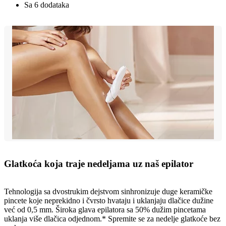
Sa 6 dodataka
Glatkoća koja traje nedeljama uz naš epilator
Tehnologija sa dvostrukim dejstvom sinhronizuje duge keramičke
pincete koje neprekidno i čvrsto hvataju i uklanjaju dlačice dužine
već od 0,5 mm. Široka glava epilatora sa 50% dužim pincetama
uklanja više dlačica odjednom.* Spremite se za nedelje glatkoće bez