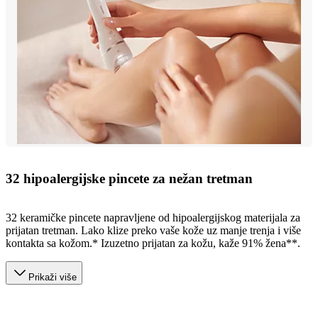
32 hipoalergijske pincete za nežan tretman
32 keramičke pincete napravljene od hipoalergijskog materijala za
prijatan tretman. Lako klize preko vaše kože uz manje trenja i više
kontakta sa kožom.* Izuzetno prijatan za kožu, kaže 91% žena**.
Prikaži više