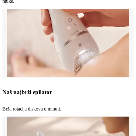
muke.
Naš najbrži epilator
Brža rotacija diskova u minuti.