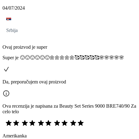
04/07/2024
Srbija
Ovaj proizvod je super
Super je 🙂🙂🙂🙂🙂🙂🌼🌼🌼🌼🌼🥰🥰🥰🥰🥰🌸🌸🌸🌸🌸
Da, preporučujem ovaj proizvod
Ova recenzija je napisana za Beauty Set Series 9000 BRE740/90 Za
celo telo
Amerikanka