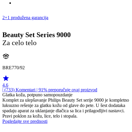
2+1 produžena garancija
Beauty Set Series 9000
Za celo telo
BRE770/92
4.6
| (733)
Komentari
| 91% preporučuje ovaj proizvod
Glatka koža, potpuno samopouzdanje
Komplet za ulepšavanje Philips Beauty Set serije 9000 je kompletno
luksuzno rešenje za glatku kožu od glave do pete. U šest dodataka
spadaju aparat za uklanjanje dlačica sa lica i prilagodljivi nastavci.
Pravi poklon za kožu, lice, telo i stopala.
Pogledajte sve prednosti