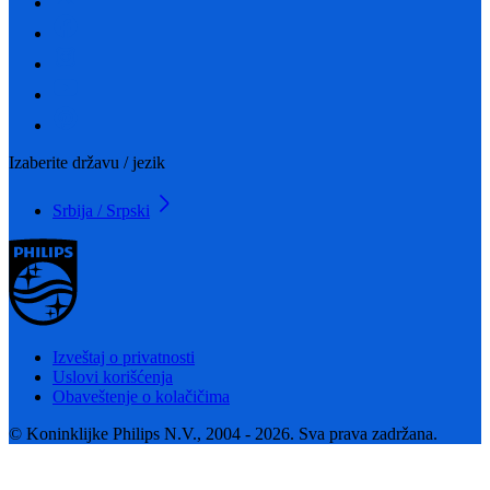
Izaberite državu / jezik
Srbija / Srpski
Izveštaj o privatnosti
Uslovi korišćenja
Obaveštenje o kolačičima
© Koninklijke Philips N.V., 2004 - 2026. Sva prava zadržana.