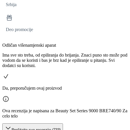
Srbija
Deo promocije
Odličan višenamjenski aparat
Ima sve sto treba, od epiliranja do brijanja. Znaci puno sto može pod
vodom da se koristi i bas je brz kad je epiliranje u pitanju. Svi
dodatci su korisni.
Da, preporučujem ovaj proizvod
Ova recenzija je napisana za Beauty Set Series 9000 BRE740/90 Za
celo telo
Pročitajte sve recenzije (733)