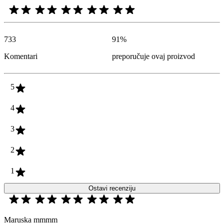
733
91
%
Komentari
preporučuje ovaj proizvod
5
4
3
2
1
Ostavi recenziju
Maruska mmmm