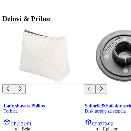
Delovi & Pribor
Lady shavers Philips
Satinelle&Epilator seri
Torbica
Disk turpije za stopala
CP2122/01
CP0372/02
Bela
Epilator