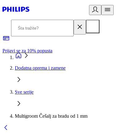
Prijavi se za 10% popusta
P
Dodatna oprema i zamene
Sve serije
Multigroom Češalj za bradu od 1 mm