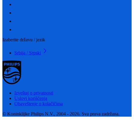
Izaberite državu / jezik
Srbija / Srpski
Izveštaj o privatnosti
Uslovi korišćenja
Obaveštenje o kolačičima
© Koninklijke Philips N.V., 2004 - 2026. Sva prava zadržana.