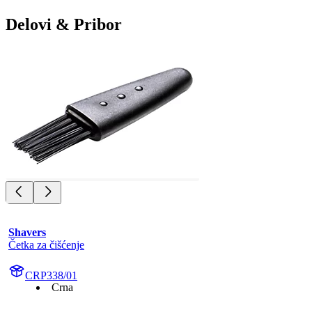
Delovi & Pribor
Shavers
Četka za čišćenje
CRP338/01
Crna