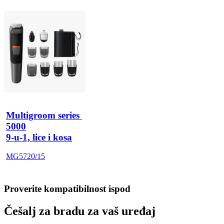
Multigroom series 
5000
9-u-1, lice i kosa
MG5720/15
Proverite kompatibilnost ispod
Češalj za bradu za vaš uređaj