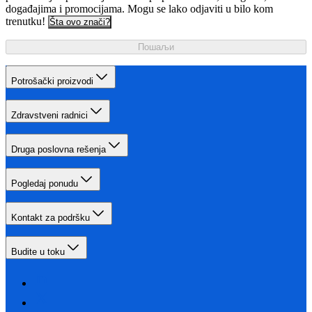
događajima i promocijama. Mogu se lako odjaviti u bilo kom
trenutku!
Šta ovo znači?
Пошаљи
Potrošački proizvodi
Zdravstveni radnici
Druga poslovna rešenja
Pogledaj ponudu
Kontakt za podršku
Budite u toku