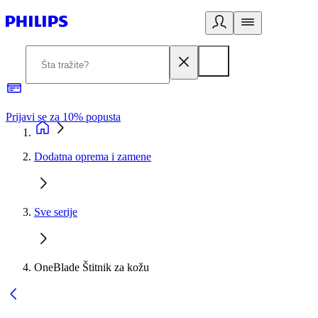
Prijavi se za 10% popusta
P
Dodatna oprema i zamene
Sve serije
OneBlade Štitnik za kožu