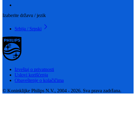
Izaberite državu / jezik
Srbija / Srpski
Izveštaj o privatnosti
Uslovi korišćenja
Obaveštenje o kolačičima
© Koninklijke Philips N.V., 2004 - 2026. Sva prava zadržana.