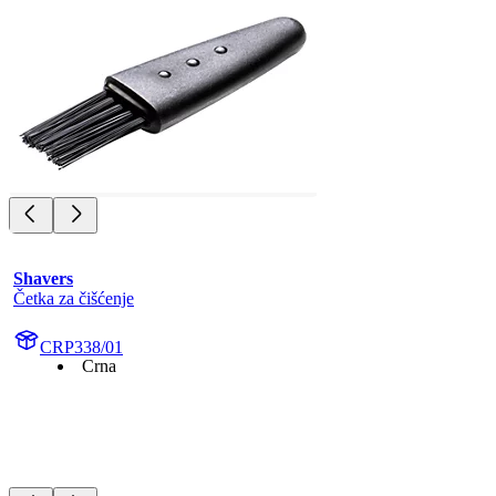
Shavers
Četka za čišćenje
CRP338/01
Crna