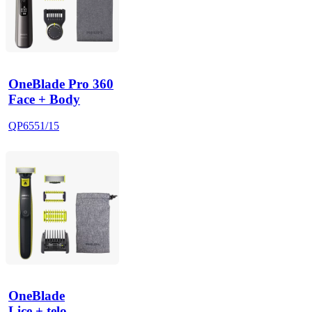
OneBlade Pro 360
Face + Body
QP6551/15
OneBlade
Lice + telo