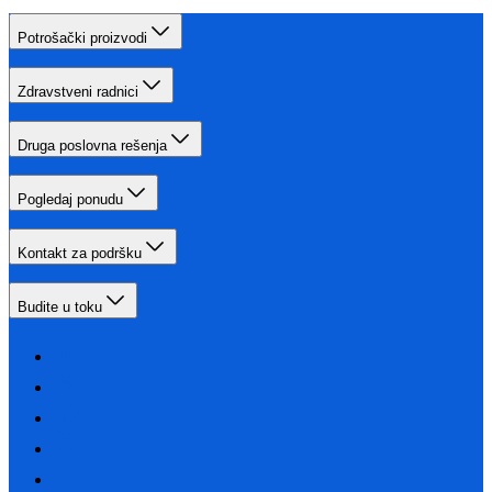
Potrošački proizvodi
Zdravstveni radnici
Druga poslovna rešenja
Pogledaj ponudu
Kontakt za podršku
Budite u toku