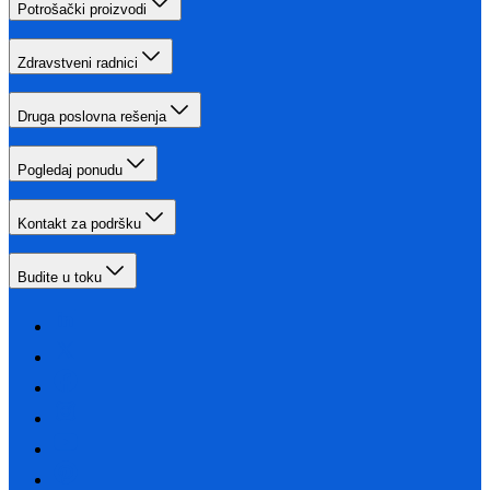
Potrošački proizvodi
Zdravstveni radnici
Druga poslovna rešenja
Pogledaj ponudu
Kontakt za podršku
Budite u toku