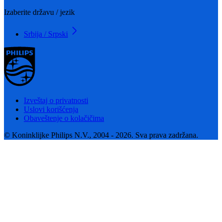
Izaberite državu / jezik
Srbija / Srpski
Izveštaj o privatnosti
Uslovi korišćenja
Obaveštenje o kolačičima
© Koninklijke Philips N.V., 2004 - 2026. Sva prava zadržana.