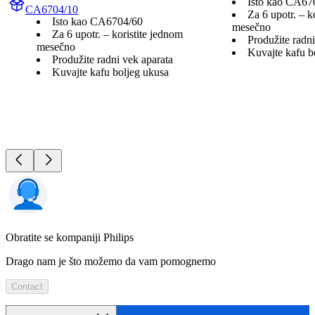
Isto kao CA67
CA6704/10
Za 6 upotr. – k
Isto kao CA6704/60
mesečno
Za 6 upotr. – koristite jednom
Produžite radni
mesečno
Kuvajte kafu b
Produžite radni vek aparata
Kuvajte kafu boljeg ukusa
Obratite se kompaniji Philips
Drago nam je što možemo da vam pomognemo
Contact