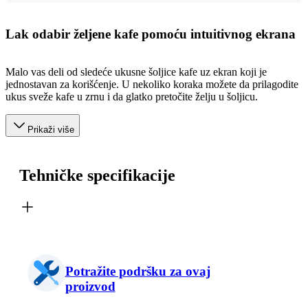
Lak odabir željene kafe pomoću intuitivnog ekrana
Malo vas deli od sledeće ukusne šoljice kafe uz ekran koji je
jednostavan za korišćenje. U nekoliko koraka možete da prilagodite
ukus sveže kafe u zrnu i da glatko pretočite želju u šoljicu.
Prikaži više
Tehničke specifikacije
Potražite podršku za ovaj
proizvod