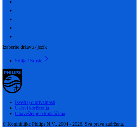
Izaberite državu / jezik
Srbija / Srpski
Izveštaj o privatnosti
Uslovi korišćenja
Obaveštenje o kolačičima
© Koninklijke Philips N.V., 2004 - 2026. Sva prava zadržana.