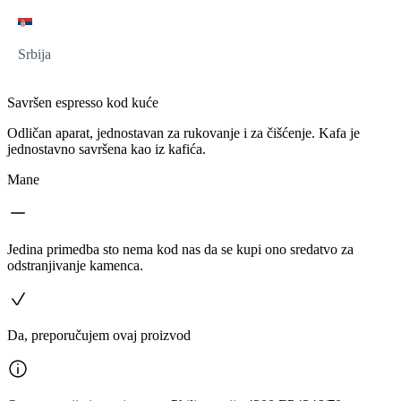
Srbija
Savršen espresso kod kuće
Odličan aparat, jednostavan za rukovanje i za čišćenje. Kafa je
jednostavno savršena kao iz kafića.
Mane
Jedina primedba sto nema kod nas da se kupi ono sredatvo za
odstranjivanje kamenca.
Da, preporučujem ovaj proizvod