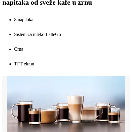
napitaka od sveže kafe u zrnu
8 napitaka
Sistem za mleko LatteGo
Crna
TFT ekran