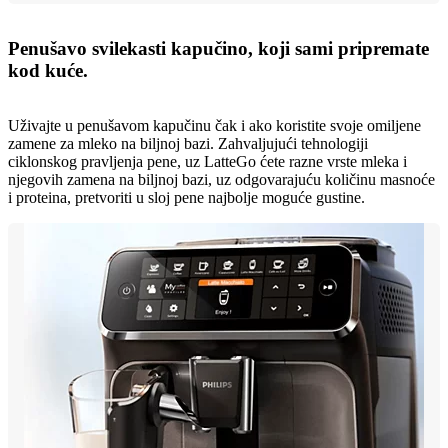
Penušavo svilekasti kapučino, koji sami pripremate
kod kuće.
Uživajte u penušavom kapučinu čak i ako koristite svoje omiljene
zamene za mleko na biljnoj bazi. Zahvaljujući tehnologiji
ciklonskog pravljenja pene, uz LatteGo ćete razne vrste mleka i
njegovih zamena na biljnoj bazi, uz odgovarajuću količinu masnoće
i proteina, pretvoriti u sloj pene najbolje moguće gustine.