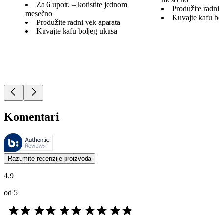
Za 6 upotr. – koristite jednom
Produžite radni
mesečno
Kuvajte kafu b
Produžite radni vek aparata
Kuvajte kafu boljeg ukusa
Komentari
Ovim recenzijama upravlja Bazaarvoice i one su u skladu sa Bazaarvoic
Mišljenja kupaca u obliku ocena proizvoda i zvezdica korisna su za 
Razumite recenzije proizvoda
4.9
od 5