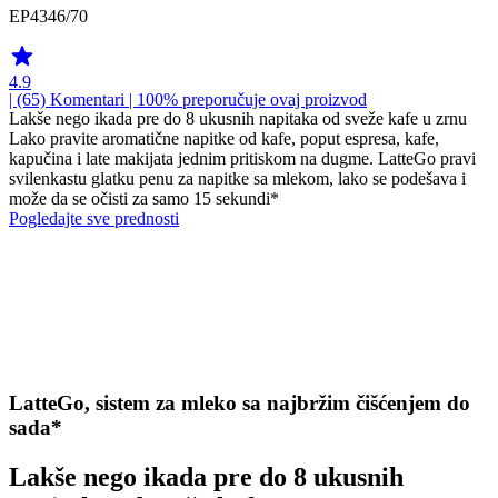
EP4346/70
4.9
| (65)
Komentari
| 100% preporučuje ovaj proizvod
Lakše nego ikada pre do 8 ukusnih napitaka od sveže kafe u zrnu
Lako pravite aromatične napitke od kafe, poput espresa, kafe,
kapučina i late makijata jednim pritiskom na dugme. LatteGo pravi
svilenkastu glatku penu za napitke sa mlekom, lako se podešava i
može da se očisti za samo 15 sekundi*
Pogledajte sve prednosti
LatteGo, sistem za mleko sa najbržim čišćenjem do
sada*
Lakše nego ikada pre do 8 ukusnih