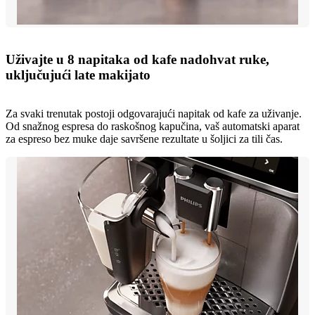
Uživajte u 8 napitaka od kafe nadohvat ruke,
uključujući late makijato
Za svaki trenutak postoji odgovarajući napitak od kafe za uživanje.
Od snažnog espresa do raskošnog kapučina, vaš automatski aparat
za espreso bez muke daje savršene rezultate u šoljici za tili čas.