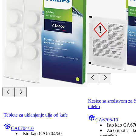
Kesice sa sredstvom za či
mleko
Tablete za uklanjanje ulja od kafe
CA6705/10
Isto kao CA67
CA6704/10
Za 6 upotr. – k
Isto kao CA6704/60
mesečno