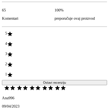
65
100
%
Komentari
preporučuje ovaj proizvod
5
4
3
2
1
Ostavi recenziju
Ana996
09/04/2023