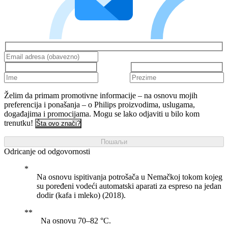
Želim da primam promotivne informacije – na osnovu mojih
preferencija i ponašanja – o Philips proizvodima, uslugama,
događajima i promocijama. Mogu se lako odjaviti u bilo kom
trenutku!
Šta ovo znači?
Пошаљи
Odricanje od odgovornosti
Na osnovu ispitivanja potrošača u Nemačkoj tokom kojeg
su poređeni vodeći automatski aparati za espreso na jedan
dodir (kafa i mleko) (2018).
Na osnovu 70–82 °C.