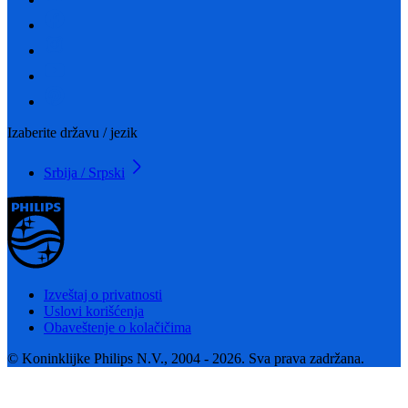
Izaberite državu / jezik
Srbija / Srpski
Izveštaj o privatnosti
Uslovi korišćenja
Obaveštenje o kolačičima
© Koninklijke Philips N.V., 2004 - 2026. Sva prava zadržana.