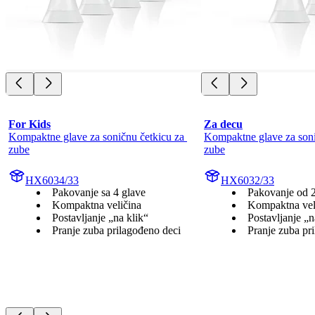
For Kids
Za decu
Kompaktne glave za soničnu četkicu za 
Kompaktne glave za sonič
zube
zube
HX6034/33
HX6032/33
Pakovanje sa 4 glave
Pakovanje od 
Kompaktna veličina
Kompaktna vel
Postavljanje „na klik“
Postavljanje „n
Pranje zuba prilagođeno deci
Pranje zuba pr