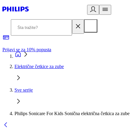
Prijavi se za 10% popusta
P
Električne četkice za zube
Sve serije
Philips Sonicare For Kids Sonična električna četkica za zube