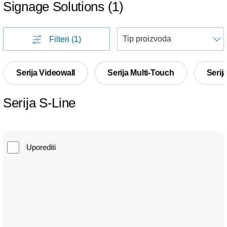
Signage Solutions
(
1
)
S
Filteri
(1)
Serija Videowall
Serija Multi-Touch
Serij
Serija S-Line
Uporediti