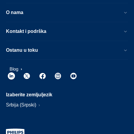
O nama
Kontakt i podrška
Ostanu u toku
Blog
Izaberite zemlju/jezik
Srbija (Srpski)