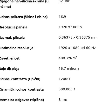
Dijagonalna veličina ekrana (u
32 inč
inčima)
Odnos prikaza (širine i visine)
16:9
Rezolucija panela
1920 x 1080p
Razmak piksela
0,36375 x 0,36375 mm
Optimalna rezolucija
1920 x 1080 pri 60 Hz
Osvetljenost
400 cd/m²
Boje displeja
16,7 miliona
Odnos kontrasta (tipični)
1200:1
Dinamički odnos kontrasta
500.000:1
Vreme za odgovor (tipično)
8 ms