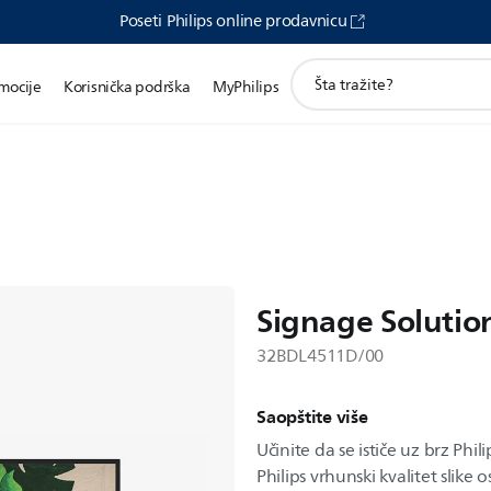
Poseti Philips online prodavnicu
претрага
mocije
Korisnička podrška
MyPhilips
иконе
Signage Solutio
32BDL4511D/00
Saopštite više
Učinite da se ističe uz brz Phi
Philips vrhunski kvalitet slike