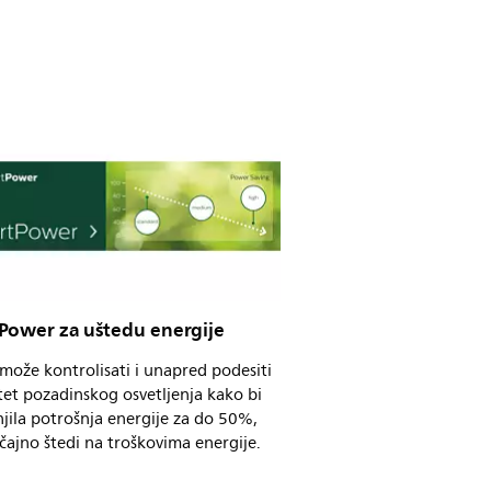
Power za uštedu energije
može kontrolisati i unapred podesiti
tet pozadinskog osvetljenja kako bi
jila potrošnja energije za do 50%,
čajno štedi na troškovima energije.