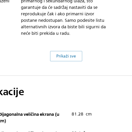
uženi
primarnog i sekundarnog ulaza, što
garantuje da će sadržaj nastaviti da se
reprodukuje čak i ako primarni izvor
postane nedostupan. Samo podesite listu
alternativnih izvora da biste bili sigurni da
neće biti prekida u radu.
Prikaži sve
kacije
Dijagonalna veličina ekrana (u
81.28 cm
cm)