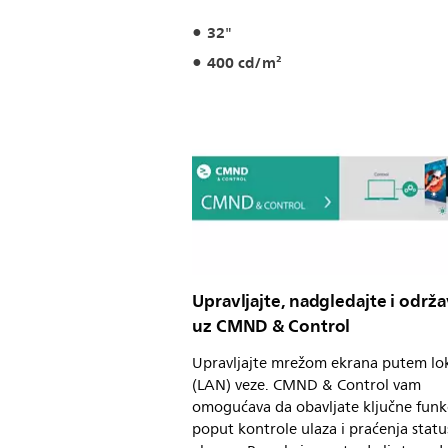
32"
400 cd/m²
Upravljajte, nadgledajte i održa
uz CMND & Control
Upravljajte mrežom ekrana putem lo
(LAN) veze. CMND & Control vam
omogućava da obavljate ključne funk
poput kontrole ulaza i praćenja statu