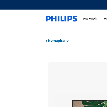
Proizvodi
Pro
Nemapirano