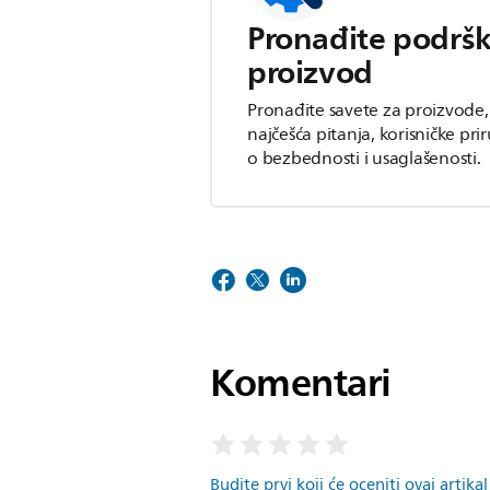
Pronađite podršk
proizvod
Pronađite savete za proizvode
najčešća pitanja, korisničke pri
o bezbednosti i usaglašenosti.
Komentari
Budite prvi koji će oceniti ovaj artikal