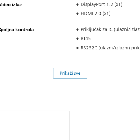
Video izlaz
DisplayPort 1.2 (x1)
HDMI 2.0 (x1)
Spoljna kontrola
Priključak za IC (ulazni/izl
RJ45
RS232C (ulazni/izlazni) pri
Prikaži sve