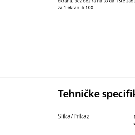
ekrana. Bez obzira na to da li ste zad
za 1 ekran ili 100.
Tehničke specifi
Slika/Prikaz