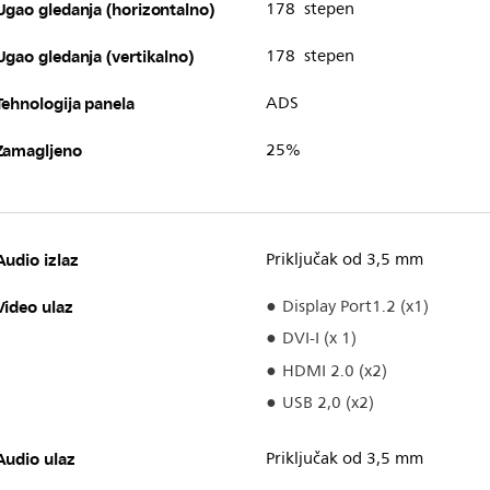
Ugao gledanja (horizontalno)
178 stepen
Ugao gledanja (vertikalno)
178 stepen
Tehnologija panela
ADS
Zamagljeno
25%
Audio izlaz
Priključak od 3,5 mm
Video ulaz
Display Port1.2 (x1)
DVI-I (x 1)
HDMI 2.0 (x2)
USB 2,0 (x2)
Audio ulaz
Priključak od 3,5 mm