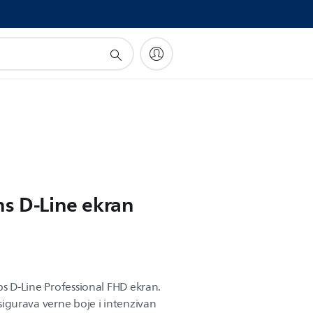
ns D-Line ekran
lips D-Line Professional FHD ekran.
 osigurava verne boje i intenzivan