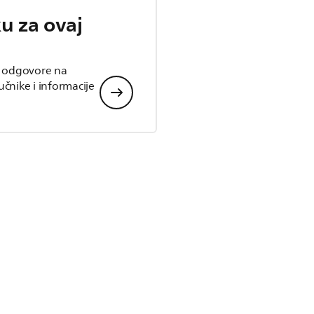
u za ovaj
, odgovore na
ručnike i informacije