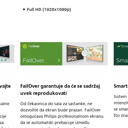
Full HD (1920x1080p)
vajte
FailOver garantuje da će se sadržaj
Smart
uvek reprodukovati
Sistem 
intenzi
kalne
Od čekaonica do sala za sastanke, ne
se sman
dozvolite da ekran bude prazan. FailOver
što zna
cije
omogućava Philips profesionalnom ekranu
sa
da se automatski prebacuje između