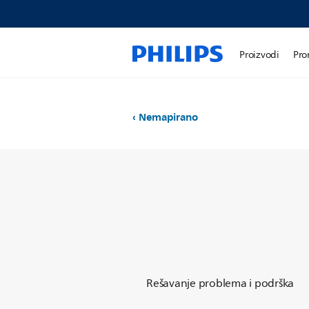
Proizvodi
Pro
Nemapirano
Rešavanje problema i podrška