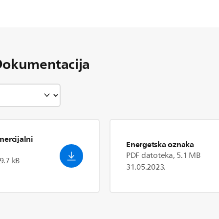
Dokumentacija
ercijalni
Energetska oznaka
PDF datoteka, 5.1 MB
9.7 kB
31.05.2023.