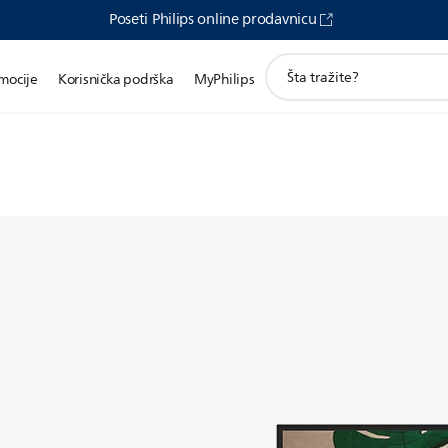
Poseti Philips online prodavnicu
претрага
mocije
Korisnička podrška
MyPhilips
иконе