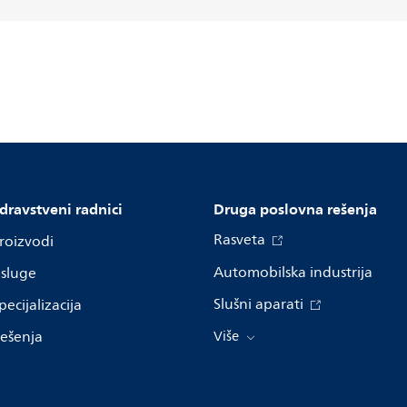
dravstveni radnici
Druga poslovna rešenja
Rasveta
roizvodi
Automobilska industrija
sluge
Slušni aparati
pecijalizacija
ešenja
Više