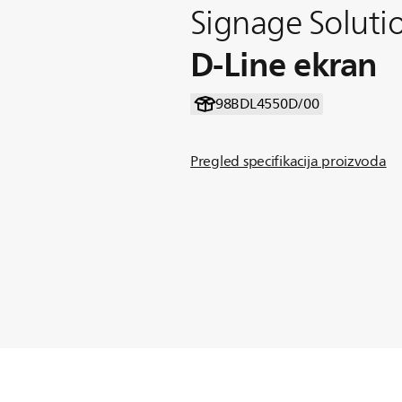
Signage Soluti
D-Line ekran
98BDL4550D/00
Pregled specifikacija proizvoda