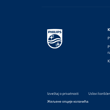
K
P
P
r
K
Izveštaj o privatnosti
Uslovi korišće
Жељене опције колачића