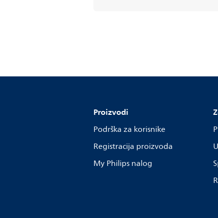
Proizvodi
Z
Podrška za korisnike
P
Registracija proizvoda
U
My Philips nalog
S
R