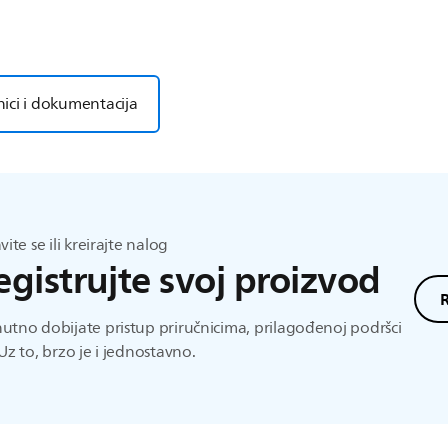
nici i dokumentacija
avite se ili kreirajte nalog
egistrujte svoj proizvod
utno dobijate pristup priručnicima, prilagođenoj podršci
 Uz to, brzo je i jednostavno.