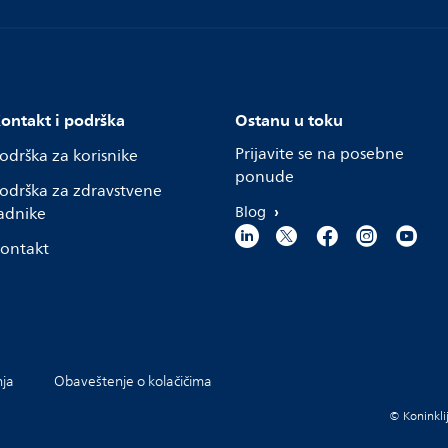
ontakt i podrška
Ostanu u toku
Prijavite se na posebne
odrška za korisnike
ponude
odrška za zdravstvene
Blog
adnike
ontakt
nja
Obaveštenje o kolačičima
© Koninklij