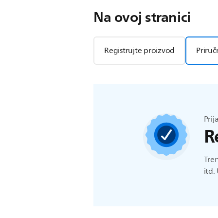
Na ovoj stranici
Registrujte proizvod
Priruč
Prij
R
Tren
itd.