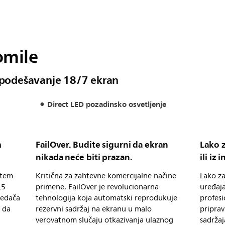
omile
a podešavanje 18/7 ekran
Direct LED pozadinsko osvetljenje
m
FailOver. Budite sigurni da ekran
Lako z
nikada neće biti prazan.
ili iz
utem
Kritična za zahtevne komercijalne načine
Lako za
L5
primene, FailOver je revolucionarna
uređaja
ledača
tehnologija koja automatski reprodukuje
profesi
i da
rezervni sadržaj na ekranu u malo
priprav
verovatnom slučaju otkazivanja ulaznog
sadržaj