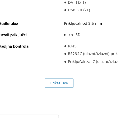
DVI-I (x 1)
USB 3.0 (x1)
Audio ulaz
Priključak od 3,5 mm
Ostali priključci
mikro SD
Spoljna kontrola
RJ45
RS232C (ulazni/izlazni) pri
Priključak za IC (ulazni/izl
Prikaži sve