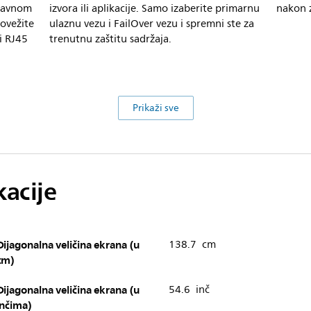
pravnom
izvora ili aplikacije. Samo izaberite primarnu
nakon z
povežite
ulaznu vezu i FailOver vezu i spremni ste za
i RJ45
trenutnu zaštitu sadržaja.
Prikaži sve
kacije
Dijagonalna veličina ekrana (u
138.7 cm
cm)
Dijagonalna veličina ekrana (u
54.6 inč
inčima)