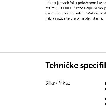
Prikazujte sadržaj u položenom i us
režimu, uz Full HD rezoluciju. Samo 
ekran na internet putem Wi-Fi veze il
kabla i uživajte u svojim plejlistama.
Tehničke specifi
Slika/Prikaz