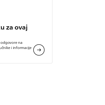
u za ovaj
, odgovore na
ručnike i informacije