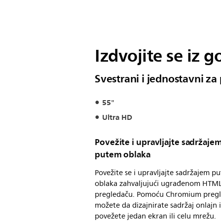
Izdvojite se iz g
Svestrani i jednostavni z
55"
Ultra HD
Povežite i upravljajte sadržaje
putem oblaka
Povežite se i upravljajte sadržajem p
oblaka zahvaljujući ugrađenom HTM
pregledaču. Pomoću Chromium preg
možete da dizajnirate sadržaj onlajn 
povežete jedan ekran ili celu mrežu.