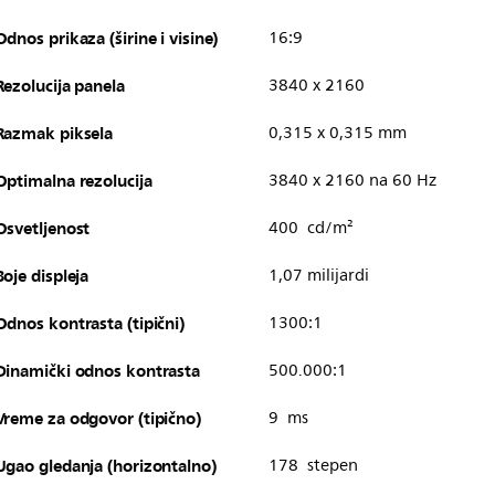
Odnos prikaza (širine i visine)
16:9
Rezolucija panela
3840 x 2160
Razmak piksela
0,315 x 0,315 mm
Optimalna rezolucija
3840 x 2160 na 60 Hz
Osvetljenost
400 cd/m²
Boje displeja
1,07 milijardi
Odnos kontrasta (tipični)
1300:1
Dinamički odnos kontrasta
500.000:1
Vreme za odgovor (tipično)
9 ms
Ugao gledanja (horizontalno)
178 stepen