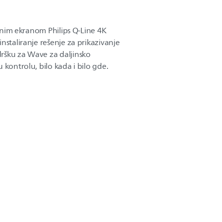
talnim ekranom Philips Q-Line 4K
nstaliranje rešenje za prikazivanje
ršku za Wave za daljinsko
 kontrolu, bilo kada i bilo gde.