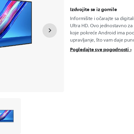
Izdvojite se iz gomile
Informišite i očarajte sa digi
Ultra HD. Ovo jednostavno za i
koje pokreće Android ima pod
upravljanje, što vam daje punu
Pogledajte sve pogodnosti