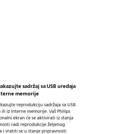
akazujte sadržaj sa USB uređaja
 interne memorije
kazujte reprodukciju sadržaja sa USB
 ili iz interne memorije. Vaš Philips
onalni ekran će se aktivirati iz stanja
nosti radi reprodukcije željenog
a i vratiti se u stanje pripravnosti