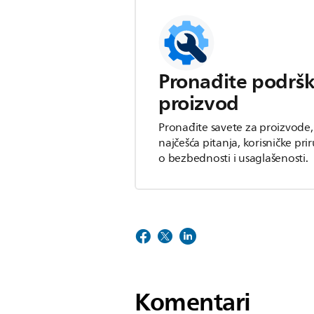
Pronađite podršk
proizvod
Pronađite savete za proizvode
najčešća pitanja, korisničke pri
o bezbednosti i usaglašenosti.
Komentari