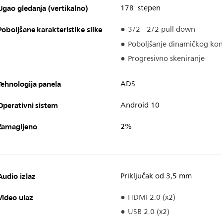
Ugao gledanja (vertikalno)
178 stepen
Poboljšane karakteristike slike
3/2 - 2/2 pull down
Poboljšanje dinamičkog kon
Progresivno skeniranje
Tehnologija panela
ADS
Operativni sistem
Android 10
Zamagljeno
2%
Audio izlaz
Priključak od 3,5 mm
Video ulaz
HDMI 2.0 (x2)
USB 2.0 (x2)