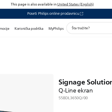
This page is also available in
United States (English)
Poseti Philips online prodavnicu
претрага
mocije
Korisnička podrška
MyPhilips
иконе
Signage Solutio
Q-Line ekran
55BDL3650Q/00