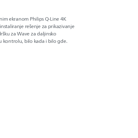
talnim ekranom Philips Q-Line 4K
nstaliranje rešenje za prikazivanje
ršku za Wave za daljinsko
 kontrolu, bilo kada i bilo gde.