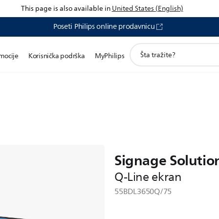
This page is also available in
United States (English)
Poseti Philips online prodavnicu
претрага
mocije
Korisnička podrška
MyPhilips
иконе
Signage Solutio
Q-Line ekran
55BDL3650Q/75