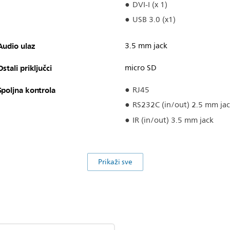
DVI-I (x 1)
USB 3.0 (x1)
Audio ulaz
3.5 mm jack
Ostali priključci
micro SD
Spoljna kontrola
RJ45
RS232C (in/out) 2.5 mm ja
IR (in/out) 3.5 mm jack
Prikaži sve