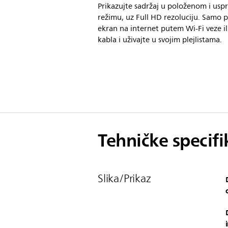
Prikazujte sadržaj u položenom i us
režimu, uz Full HD rezoluciju. Samo 
ekran na internet putem Wi-Fi veze il
kabla i uživajte u svojim plejlistama.
Tehničke specifi
Slika/Prikaz