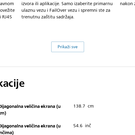
pravnom
izvora ili aplikacije. Samo izaberite primarnu
nakon z
povežite
ulaznu vezu i FailOver vezu i spremni ste za
i RJ45
trenutnu zaštitu sadržaja.
Prikaži sve
kacije
Dijagonalna veličina ekrana (u
138.7 cm
cm)
Dijagonalna veličina ekrana (u
54.6 inč
inčima)