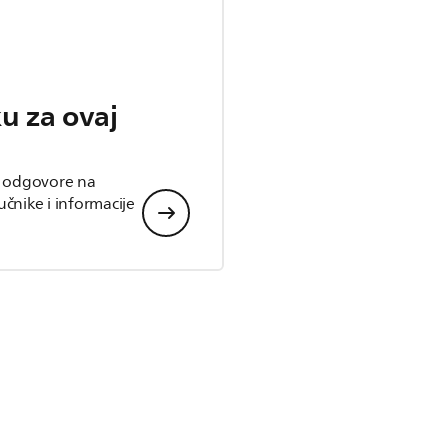
u za ovaj
, odgovore na
ručnike i informacije