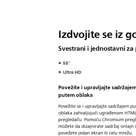
Izdvojite se iz g
Svestrani i jednostavni z
55"
Ultra HD
Povežite i upravljajte sadržaje
putem oblaka
Povežite se i upravljajte sadržajem p
oblaka zahvaljujući ugrađenom HTM
pregledaču. Pomoću Chromium preg
možete da dizajnirate sadržaj onlajn 
povežete jedan ekran ili celu mrežu.