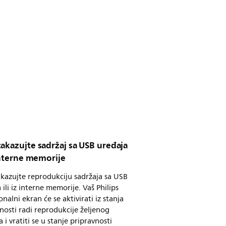
akazujte sadržaj sa USB uređaja
 interne memorije
kazujte reprodukciju sadržaja sa USB
 ili iz interne memorije. Vaš Philips
onalni ekran će se aktivirati iz stanja
nosti radi reprodukcije željenog
a i vratiti se u stanje pripravnosti