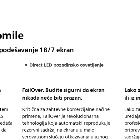
omile
a podešavanje 18/7 ekran
Direct LED pozadinsko osvetljenje
m
FailOver. Budite sigurni da ekran
Lako z
nikada neće biti prazan.
ili iz
utem
Kritična za zahtevne komercijalne načine
Lako za
L5
primene, FailOver je revolucionarna
uređaja
ledača
tehnologija koja automatski reprodukuje
profesi
i da
rezervni sadržaj na ekranu u malo
priprav
verovatnom slučaju otkazivanja ulaznog
sadržaj