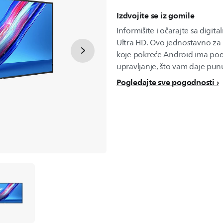
Izdvojite se iz gomile
Informišite i očarajte sa digi
Ultra HD. Ovo jednostavno za i
koje pokreće Android ima pod
upravljanje, što vam daje punu
Pogledajte sve pogodnosti