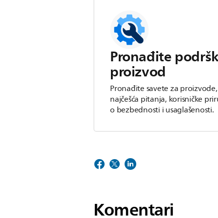
Pronađite podršk
proizvod
Pronađite savete za proizvode
najčešća pitanja, korisničke pri
o bezbednosti i usaglašenosti.
Komentari