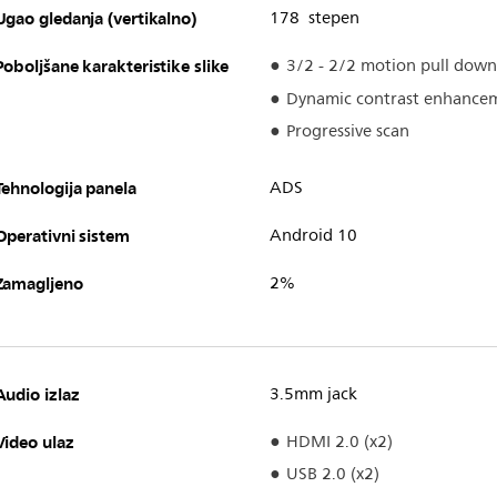
Ugao gledanja (vertikalno)
178 stepen
Poboljšane karakteristike slike
3/2 - 2/2 motion pull down
Dynamic contrast enhance
Progressive scan
Tehnologija panela
ADS
Operativni sistem
Android 10
Zamagljeno
2%
Audio izlaz
3.5mm jack
Video ulaz
HDMI 2.0 (x2)
USB 2.0 (x2)