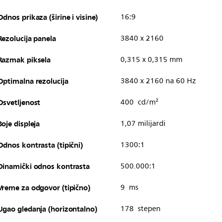
Odnos prikaza (širine i visine)
16:9
Rezolucija panela
3840 x 2160
Razmak piksela
0,315 x 0,315 mm
Optimalna rezolucija
3840 x 2160 na 60 Hz
Osvetljenost
400 cd/m²
Boje displeja
1,07 milijardi
Odnos kontrasta (tipični)
1300:1
Dinamički odnos kontrasta
500.000:1
Vreme za odgovor (tipično)
9 ms
Ugao gledanja (horizontalno)
178 stepen