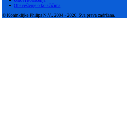
Uslovi korišćenja
Obaveštenje o kolačičima
© Koninklijke Philips N.V., 2004 - 2026. Sva prava zadržana.