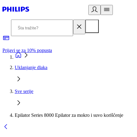
Prijavi se za 10% popusta
P
Uklanjanje dlaka
Sve serije
Epilator Series 8000 Epilator za mokro i suvo korišćenje