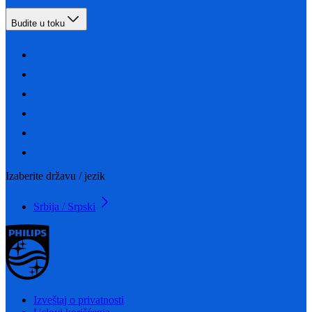
Budite u toku
Izaberite državu / jezik
Srbija / Srpski
Izveštaj o privatnosti