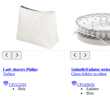
Lady shavers Philips
Satinelle/Epilator serie
Torbica
Glava četkice za piling
CP2122/01
CP1426/01
Bela
Epilator
Bela