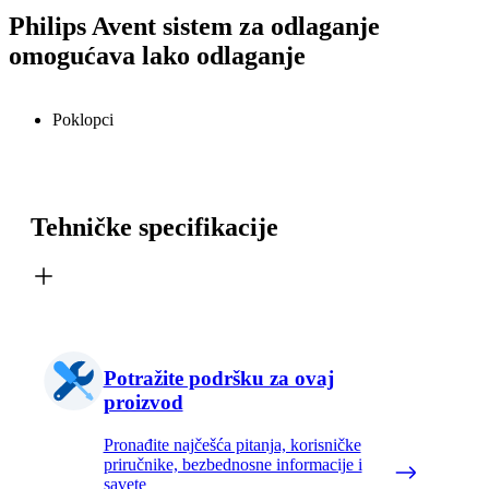
Philips Avent sistem za odlaganje
omogućava lako odlaganje
Poklopci
Tehničke specifikacije
Potražite podršku za ovaj
proizvod
Pronađite najčešća pitanja, korisničke
priručnike, bezbednosne informacije i
savete