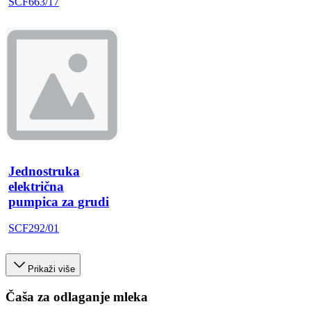
SCF663/17
Jednostruka
električna
pumpica za grudi
SCF292/01
Prikaži više
Čaša za odlaganje mleka