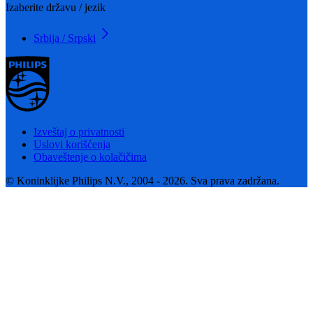
Izaberite državu / jezik
Srbija / Srpski
Izveštaj o privatnosti
Uslovi korišćenja
Obaveštenje o kolačičima
© Koninklijke Philips N.V., 2004 - 2026. Sva prava zadržana.