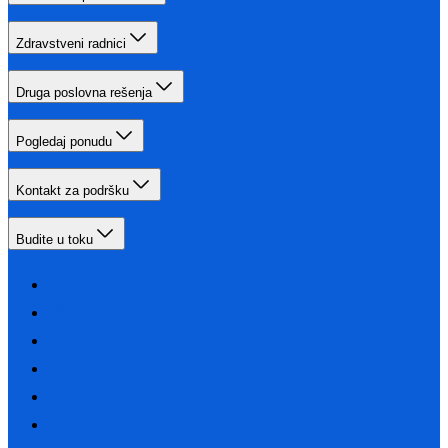
Zdravstveni radnici
Druga poslovna rešenja
Pogledaj ponudu
Kontakt za podršku
Budite u toku