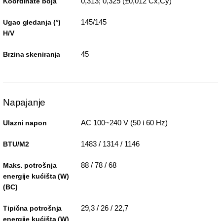
0,313; 0,325 (±0,012 Cx,Cy)
Koordinate boja
145/145
Ugao gledanja (°)
H/V
45
Brzina skeniranja
Napajanje
AC 100~240 V (50 i 60 Hz)
Ulazni napon
1483 / 1314 / 1146
BTU/M2
88 / 78 / 68
Maks. potrošnja
energije kućišta (W)
(BC)
29,3 / 26 / 22,7
Tipična potrošnja
energije kućišta (W)