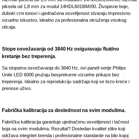
piksela od 1,8 mm za modul 14HDL6018IM/00. Živopisne boje,
duboki crni tonovi i ujednačena osvetljenost stvaraju impresivno
vizuelno iskustvo, idealno za profesionalna okruženja visokog
uticaja.
Stope osvežavanja od 3840 Hz osiguravaju fluidno
kretanje bez treperenja.
Sa stopama osvežavanja do 3840 Hz, ovi paneli serije Philips
Unite LED 6000 pružaju besprekorne vizuelne prikaze bez
treperenja. Idealno za reprodukciju sadržaja koji se brzo kreće i
prenose uživo.
Fabrička kalibracija za doslednost na svim modulima.
Fabrička kalibracija garantuje ujednačenu osvetljenost i tačnost
boja na svim modulima. Rezultat? Dosledan kvalitet slike koji
održava integritet brenda i profesionalne standarde na bilo kojoj