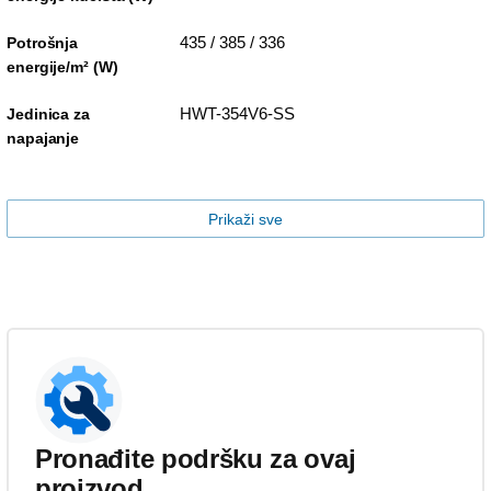
435 / 385 / 336
Potrošnja
energije/m² (W)
HWT-354V6-SS
Jedinica za
napajanje
Prikaži sve
Pronađite podršku za ovaj
proizvod