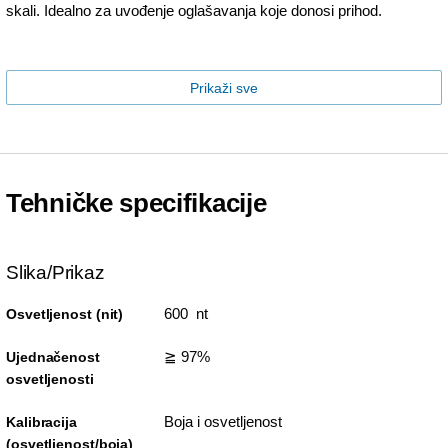
skali. Idealno za uvođenje oglašavanja koje donosi prihod.
Prikaži sve
Tehničke specifikacije
Slika/Prikaz
600 nt
Osvetljenost (nit)
≧ 97%
Ujednačenost
osvetljenosti
Boja i osvetljenost
Kalibracija
(osvetljenost/boja)