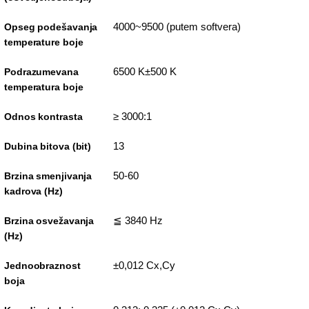
4000~9500 (putem softvera)
Opseg podešavanja
temperature boje
6500 K±500 K
Podrazumevana
temperatura boje
≥ 3000:1
Odnos kontrasta
13
Dubina bitova (bit)
50-60
Brzina smenjivanja
kadrova (Hz)
≦ 3840 Hz
Brzina osvežavanja
(Hz)
±0,012 Cx,Cy
Jednoobraznost
boja