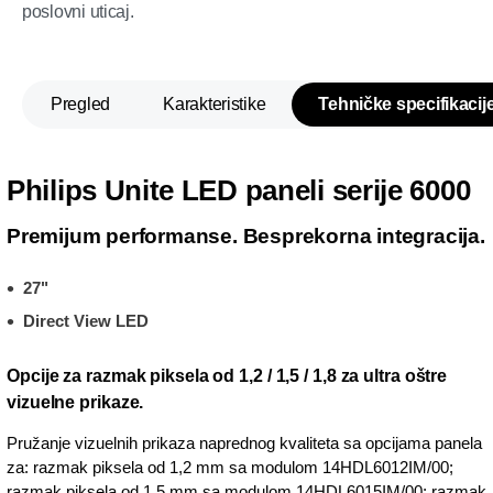
poslovni uticaj.
Pregled
Karakteristike
Tehničke specifikacij
Philips Unite LED paneli serije 6000
Premijum performanse. Besprekorna integracija.
27"
Direct View LED
Opcije za razmak piksela od 1,2 / 1,5 / 1,8 za ultra oštre
vizuelne prikaze.
Pružanje vizuelnih prikaza naprednog kvaliteta sa opcijama panela
za: razmak piksela od 1,2 mm sa modulom 14HDL6012IM/00;
razmak piksela od 1,5 mm sa modulom 14HDL6015IM/00; razmak