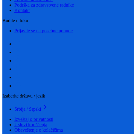
Podrška za zdravstvene radnike
Kontakt
Budite u toku
Prijavite se na posebne ponude
Izaberite državu / jezik
Srbija / Srpski
Izveštaj o privatnosti
Uslovi korišćenja
Obaveštenje o kolačičima