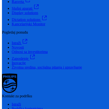
Rasveta
Slušni aparati
Display solutions
Dictation solutions
Kancelarijski Monitor
Pogledaj ponudu
Istraži
Novosti
Odnosi sa investitorima
Zaposlenje
Inovacije
Životna sredina, socijalna pitanja i upravljanje
Kontakt za podršku
Istraži
Podrška korisnicima