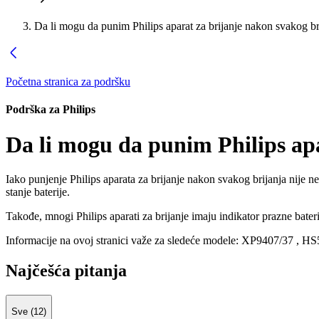
Da li mogu da punim Philips aparat za brijanje nakon svakog br
Početna stranica za podršku
Podrška za Philips
Da li mogu da punim Philips ap
Iako punjenje Philips aparata za brijanje nakon svakog brijanja nije ne
stanje baterije.
Takođe, mnogi Philips aparati za brijanje imaju indikator prazne bate
Informacije na ovoj stranici važe za sledeće modele:
XP9407/37
,
HS
Najčešća pitanja
Sve (12)