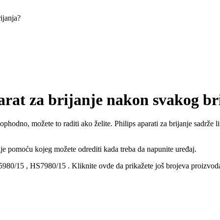
ijanja?
arat za brijanje nakon svakog br
ophodno, možete to raditi ako želite. Philips aparati za brijanje sadrže 
rije pomoću kojeg možete odrediti kada treba da napunite uređaj.
5980/15
,
HS7980/15
.
Kliknite ovde da prikažete još brojeva proizvod