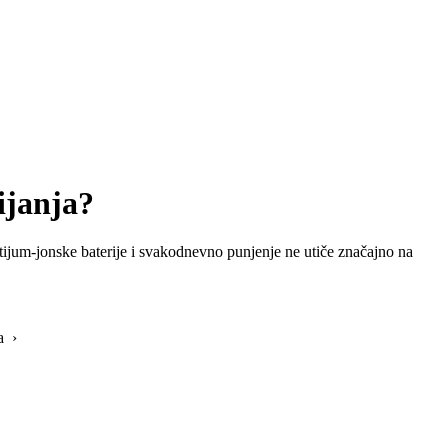
ijanja?
litijum-jonske baterije i svakodnevno punjenje ne utiče značajno na
a ›