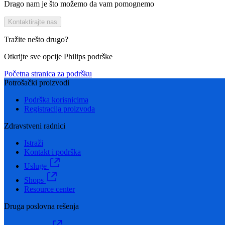
Drago nam je što možemo da vam pomognemo
Kontaktirajte nas
Tražite nešto drugo?
Otkrijte sve opcije Philips podrške
Početna stranica za podršku
Potrošački proizvodi
Podrška korisnicima
Registracija proizvoda
Zdravstveni radnici
Istraži
Kontakt i podrška
Usluge
Shops
Resource center
Druga poslovna rešenja