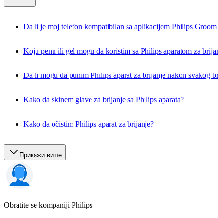
Da li je moj telefon kompatibilan sa aplikacijom Philips Groom
Koju penu ili gel mogu da koristim sa Philips aparatom za brija
Da li mogu da punim Philips aparat za brijanje nakon svakog br
Kako da skinem glave za brijanje sa Philips aparata?
Kako da očistim Philips aparat za brijanje?
Прикажи више
Obratite se kompaniji Philips